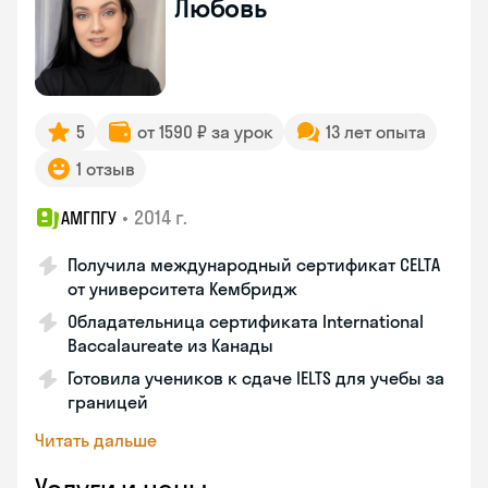
Любовь
5
от 1590 ₽ за урок
13 лет опыта
1 отзыв
•
2014 г.
АМГПГУ
Получила международный сертификат CELTA
от университета Кембридж
Обладательница сертификата International
Baccalaureate из Канады
Готовила учеников к сдаче IELTS для учебы за
границей
Читать дальше