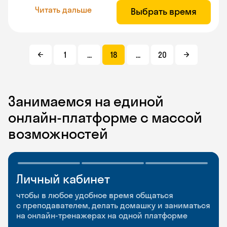
Читать дальше
Выбрать время
1
...
18
...
20
Занимаемся на единой
онлайн-платформе с массой
возможностей
Личный кабинет
Мобильное
Разговорные клубы
приложение
и Talks
чтобы в любое удобное время общаться
с преподавателем, делать домашку и заниматься
чтобы заниматься и изучать новые слова где
Групповые занятия для разговорной практики
на онлайн-тренажерах на одной платформе
и когда удобно
и индивидуальные встречи с преподавателями