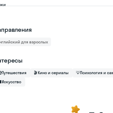
оки
аправления
нглийский для взрослых
нтересы

Путешествия
🎬
Кино и сериалы
💡
Психология и са
⬛
Искусство