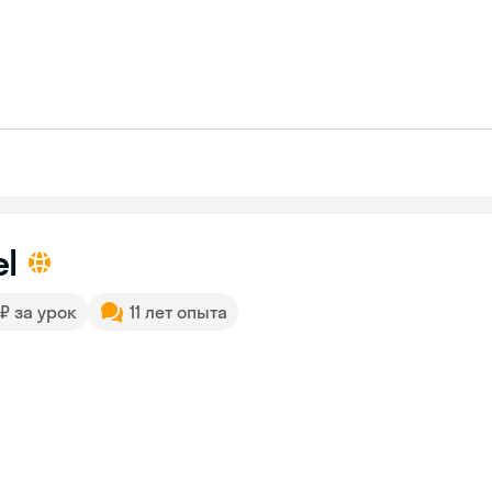
l
 ₽ за урок
11 лет опыта