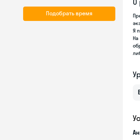
О
Подобрать время
Пр
эк
Я 
На
об
ли
У
У
Ан