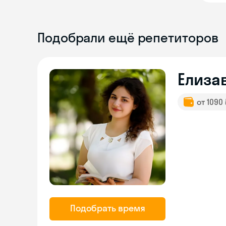
Подобрали ещё репетиторов
Елиза
от 1090
Подобрать время