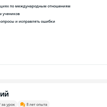
нциях по международным отношениям
м учеников
 вопросы и исправлять ошибки
ий
₽ за урок
8 лет опыта