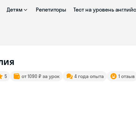
Детям
Репетиторы
Тест на уровень англий
лия
5
от 1090 ₽ за урок
4 года опыта
1 отзыв