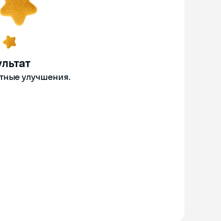
льтат
етные улучшения.