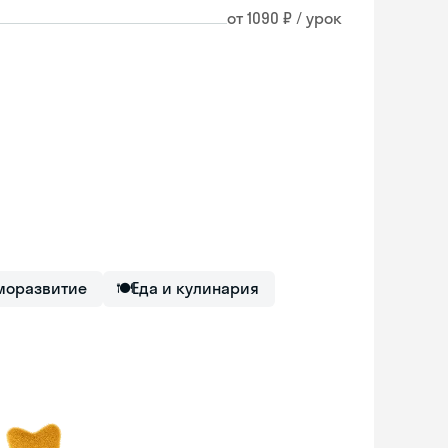
от 1090 ₽ / урок
моразвитие
🍽
Еда и кулинария