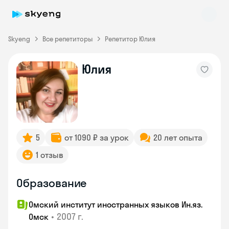
Skyeng
Все репетиторы
Репетитор Юлия
Юлия
Skyeng Chat
online
5
от 1090 ₽ за урок
20 лет опыта
1 отзыв
Образование
Омский институт иностранных языков Ин.яз.
•
2007 г.
Омск