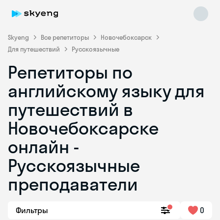
Skyeng
Все репетиторы
Новочебоксарск
Для путешествий
Русскоязычные
Репетиторы по
английскому языку для
путешествий в
Новочебоксарске
Skyeng Chat
online
онлайн -
Русскоязычные
преподаватели
Фильтры
0