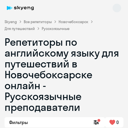
Skyeng
Все репетиторы
Новочебоксарск
Для путешествий
Русскоязычные
Репетиторы по
английскому языку для
путешествий в
Новочебоксарске
Skyeng Chat
online
онлайн -
Русскоязычные
преподаватели
Фильтры
0