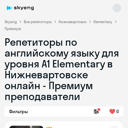
Skyeng
Все репетиторы
Нижневартовск
Elementary
Премиум
Репетиторы по
английскому языку для
уровня A1 Elementary в
Нижневартовске
Skyeng Chat
online
онлайн - Премиум
преподаватели
Фильтры
0