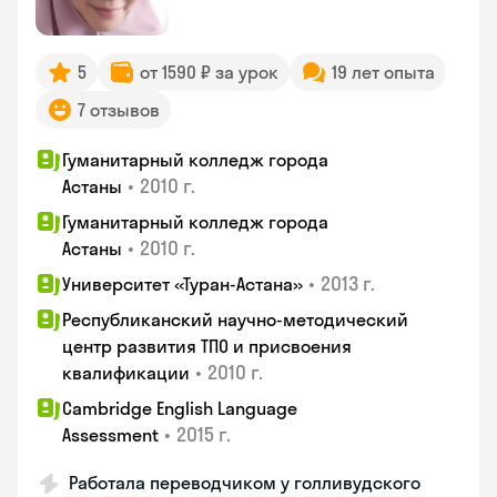
5
от 1590 ₽ за урок
19 лет опыта
7 отзывов
Гуманитарный колледж города
•
2010 г.
Астаны
Гуманитарный колледж города
•
2010 г.
Астаны
•
2013 г.
Университет «Туран-Астана»
Республиканский научно-методический
центр развития ТПО и присвоения
•
2010 г.
квалификации
Cambridge English Language
•
2015 г.
Assessment
Работала переводчиком у голливудского