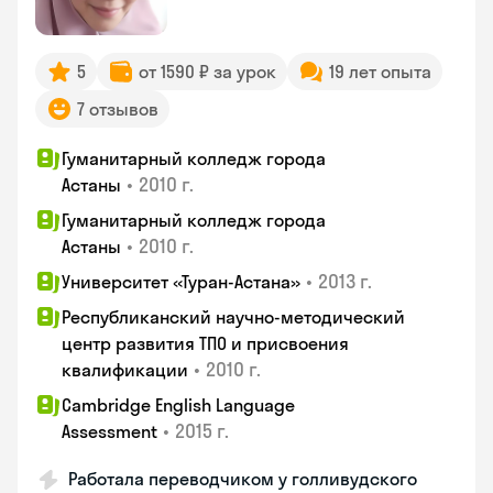
5
от 1590 ₽ за урок
19 лет опыта
7 отзывов
Гуманитарный колледж города
•
2010 г.
Астаны
Гуманитарный колледж города
•
2010 г.
Астаны
•
2013 г.
Университет «Туран-Астана»
Республиканский научно-методический
центр развития ТПО и присвоения
•
2010 г.
квалификации
Cambridge English Language
•
2015 г.
Assessment
Работала переводчиком у голливудского