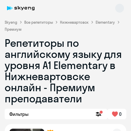
Skyeng
Все репетиторы
Нижневартовск
Elementary
Премиум
Репетиторы по
английскому языку для
уровня A1 Elementary в
Нижневартовске
Skyeng Chat
online
онлайн - Премиум
преподаватели
Фильтры
0