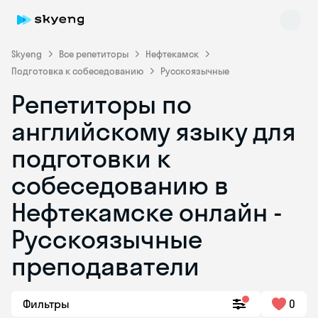
Skyeng
Все репетиторы
Нефтекамск
Подготовка к собеседованию
Русскоязычные
Репетиторы по
английскому языку для
подготовки к
собеседованию в
Skyeng Chat
online
Нефтекамске онлайн -
Русскоязычные
преподаватели
Фильтры
0