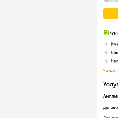
Кур
Име
Об
На
Читать
Услу
Англи
Делово