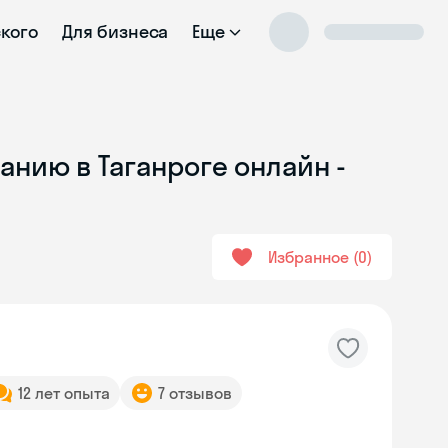
ского
Для бизнеса
Еще
анию в Таганроге онлайн -
Избранное
0
12 лет опыта
7 отзывов