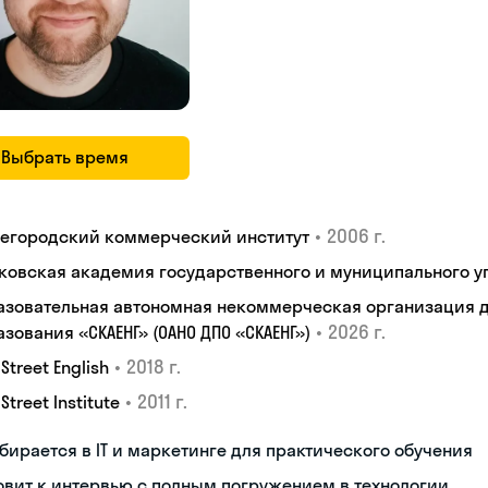
Выбрать время
•
2006 г.
егородский коммерческий институт
ковская академия государственного и муниципального у
азовательная автономная некоммерческая организация 
•
2026 г.
зования «СКАЕНГ» (ОАНО ДПО «СКАЕНГ»)
•
2018 г.
 Street English
•
2011 г.
 Street Institute
бирается в IT и маркетинге для практического обучения
овит к интервью с полным погружением в технологии