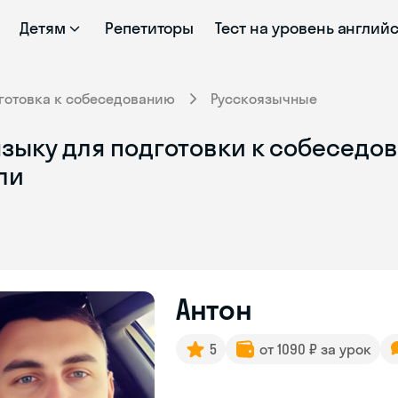
Детям
Репетиторы
Тест на уровень англий
готовка к собеседованию
Русскоязычные
зыку для подготовки к собеседов
ли
Антон
5
от 1090 ₽ за урок