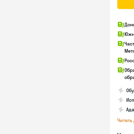
Дон
Южн
Час
Мет
Рос
Обр
обра
Обу
Ис
Ада
Читать