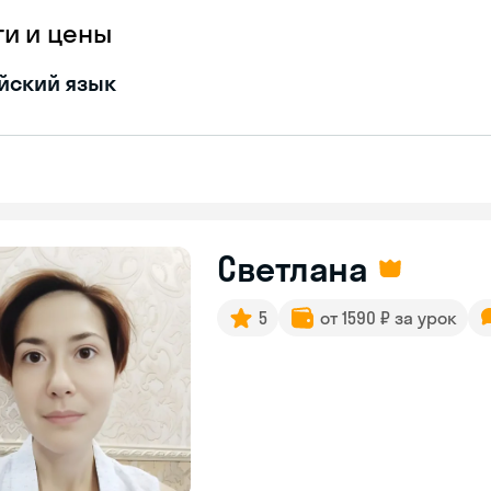
ги и цены
йский язык
Светлана
5
от 1590 ₽ за урок