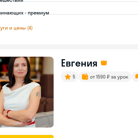
тешествий
чинающих - премиум
уги и цены (4)
Евгения
5
от 1590 ₽ за урок