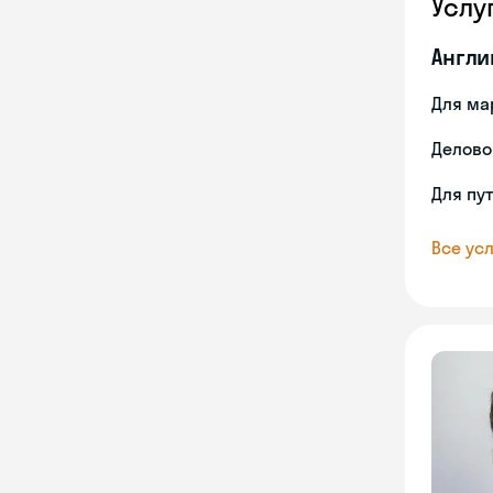
Услу
Англи
Для ма
Делово
Для пу
Все усл