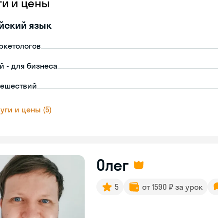
ги и цены
йский язык
ркетологов
й - для бизнеса
тешествий
уги и цены (5)
Олег
5
от 1590 ₽ за урок