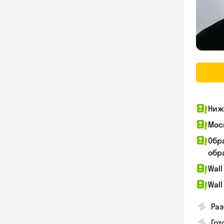
Ниж
Мос
Обр
обра
Wall
Wall
Раз
Гот