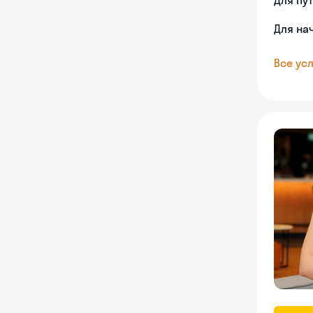
Для пу
Для на
Все усл