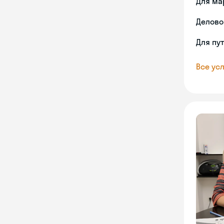
Для ма
Делово
Для пу
Все усл