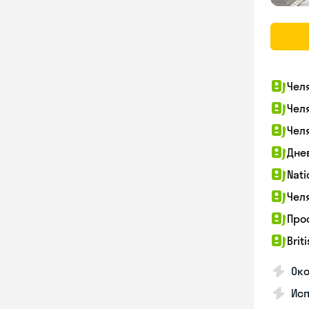
Чел
Чел
Чел
Дне
Nati
Чел
Про
Brit
Ок
Ис