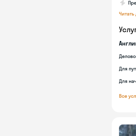
Пре
Читать
Услу
Англи
Делово
Для пу
Для на
Все усл