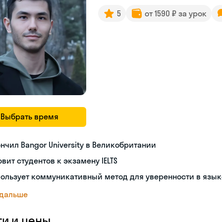
5
от 1590 ₽ за урок
Выбрать время
нчил Bangor University в Великобритании
овит студентов к экзамену IELTS
ользует коммуникативный метод для уверенности в язык
 дальше
ги и цены