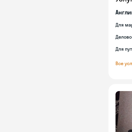
Англи
Для ма
Делово
Для пу
Все усл