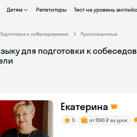
Детям
Репетиторы
Тест на уровень англий
Подготовка к собеседованию
Русскоязычные
языку для подготовки к собеседо
ели
Екатерина
5
от 1590 ₽ за урок