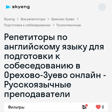
Skyeng
Все репетиторы
Орехово-Зуево
Подготовка к собеседованию
Русскоязычные
Репетиторы по
английскому языку для
подготовки к
собеседованию в
Skyeng Chat
online
Орехово-Зуево онлайн -
Русскоязычные
преподаватели
Фильтры
0