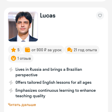
Lucas
5
от 900 ₽ за урок
21 год опыта
1 отзыв
Lives in Russia and brings a Brazilian
perspective
Offers tailored English lessons for all ages
Emphasizes continuous learning to enhance
teaching quality
Читать дальше