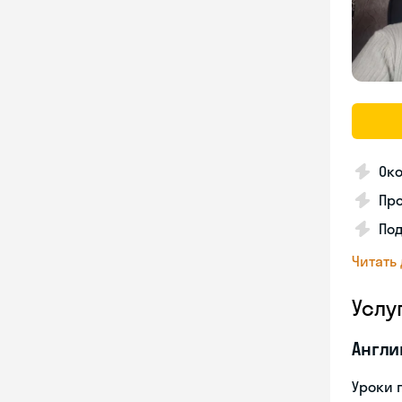
Ок
Про
Под
Читать
Услу
Англи
Уроки 