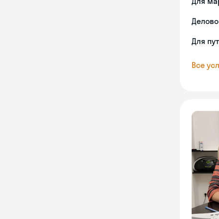
Для ма
Делово
Для пу
Все усл