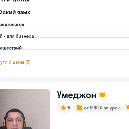
йский язык
ркетологов
й - для бизнеса
тешествий
уги и цены (5)
Умеджон
5
от 1590 ₽ за урок