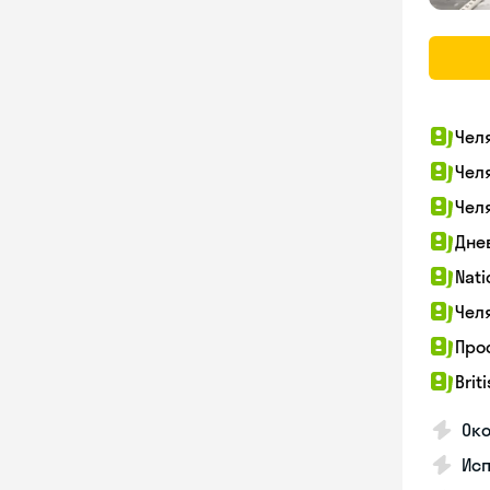
Чел
Чел
Чел
Дне
Nati
Чел
Про
Brit
Ок
Ис