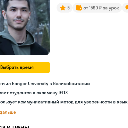
5
от 1590 ₽ за урок
Выбрать время
нчил Bangor University в Великобритании
овит студентов к экзамену IELTS
ользует коммуникативный метод для уверенности в язык
 дальше
ги и цены