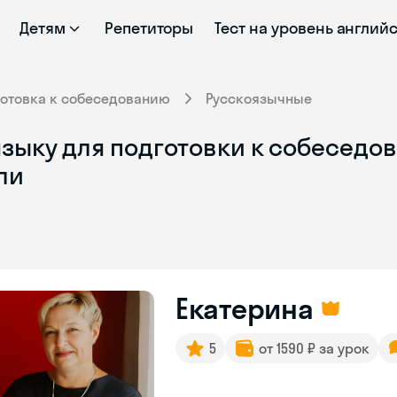
Детям
Репетиторы
Тест на уровень англий
отовка к собеседованию
Русскоязычные
зыку для подготовки к собеседов
ли
Екатерина
5
от 1590 ₽ за урок