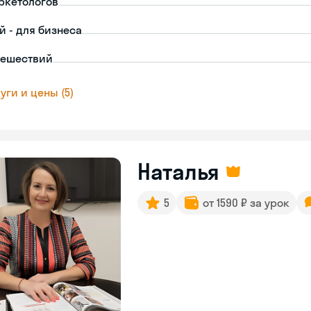
ркетологов
й - для бизнеса
тешествий
уги и цены (5)
Наталья
5
от 1590 ₽ за урок