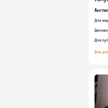
Англи
Для ма
Делово
Для пу
Все усл