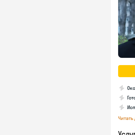
Око
Гот
Исп
Читать
Услу