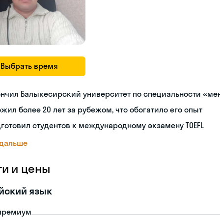
Выбрать время
ончил Балыкесирский университет по специальности «м
жил более 20 лет за рубежом, что обогатило его опыт
готовил студентов к международному экзамену TOEFL
 дальше
ги и цены
йский язык
премиум