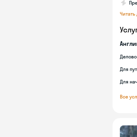
Пре
Читать
Услу
Англи
Делово
Для пу
Для на
Все усл