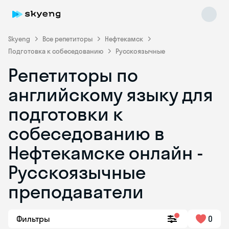
Skyeng
Все репетиторы
Нефтекамск
Подготовка к собеседованию
Русскоязычные
Репетиторы по
английскому языку для
подготовки к
собеседованию в
Skyeng Chat
online
Нефтекамске онлайн -
Русскоязычные
преподаватели
Фильтры
0