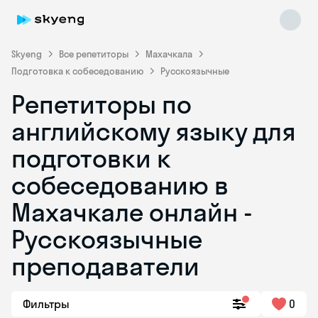
Skyeng
Все репетиторы
Махачкала
Подготовка к собеседованию
Русскоязычные
Репетиторы по
английскому языку для
подготовки к
собеседованию в
Skyeng Chat
online
Махачкале онлайн -
Русскоязычные
преподаватели
Фильтры
0