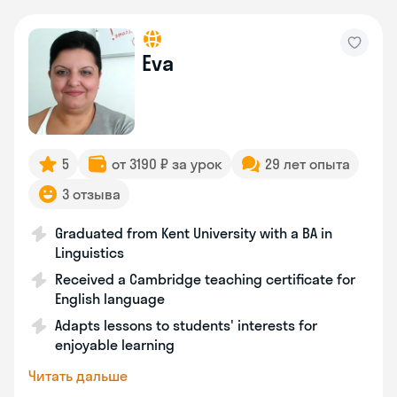
Eva
5
от 3190 ₽ за урок
29 лет опыта
3 отзыва
Graduated from Kent University with a BA in
Linguistics
Received a Cambridge teaching certificate for
English language
Adapts lessons to students' interests for
enjoyable learning
Читать дальше