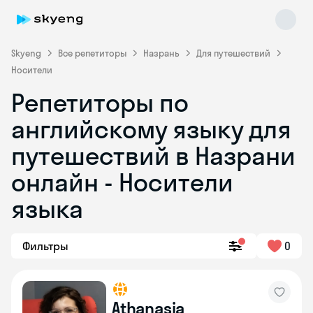
Skyeng
Все репетиторы
Назрань
Для путешествий
Носители
Репетиторы по
английскому языку для
путешествий в Назрани
онлайн - Носители
Skyeng Chat
online
языка
Фильтры
0
Athanasia