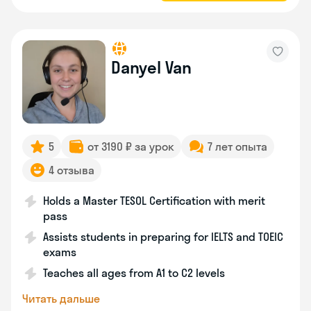
Danyel Van
5
от 3190 ₽ за урок
7 лет опыта
4 отзыва
Holds a Master TESOL Certification with merit
pass
Assists students in preparing for IELTS and TOEIC
exams
Teaches all ages from A1 to C2 levels
Читать дальше