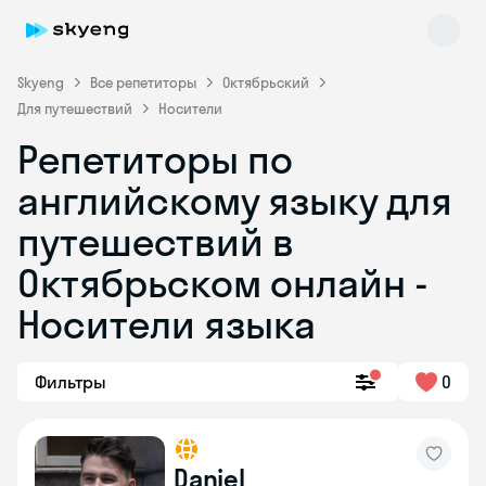
Skyeng
Все репетиторы
Октябрьский
Для путешествий
Носители
Репетиторы по
английскому языку для
путешествий в
Октябрьском онлайн -
Skyeng Chat
online
Носители языка
Фильтры
0
Daniel