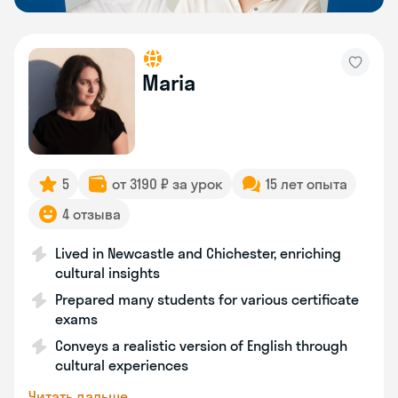
Maria
5
от 3190 ₽ за урок
15 лет опыта
4 отзыва
Lived in Newcastle and Chichester, enriching
cultural insights
Prepared many students for various certificate
exams
Conveys a realistic version of English through
cultural experiences
Читать дальше