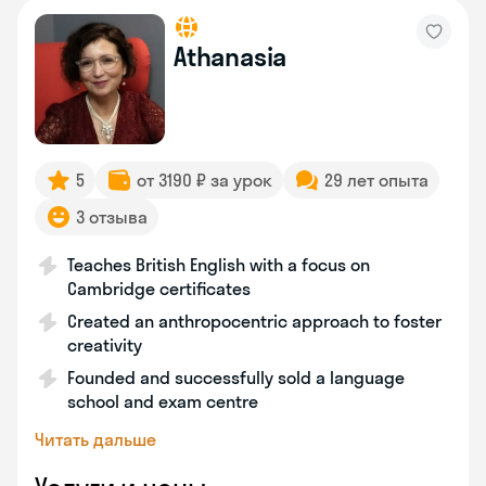
Athanasia
5
от 3190 ₽ за урок
29 лет опыта
3 отзыва
Teaches British English with a focus on
Cambridge certificates
Created an anthropocentric approach to foster
creativity
Founded and successfully sold a language
school and exam centre
Читать дальше