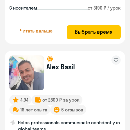
С носителем
от 3190 ₽ / урок
Читать дальше
Выбрать время
Alex Basil
4.94
от 2800 ₽ за урок
16 лет опыта
6 отзывов
Helps professionals communicate confidently in
global teams