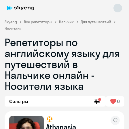
Skyeng
Все репетиторы
Нальчик
Для путешествий
Носители
Репетиторы по
английскому языку для
путешествий в
Нальчике онлайн -
Skyeng Chat
online
Носители языка
Фильтры
0
Athanasia