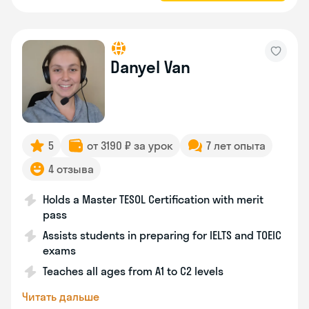
Danyel Van
5
от 3190 ₽ за урок
7 лет опыта
4 отзыва
Holds a Master TESOL Certification with merit
pass
Assists students in preparing for IELTS and TOEIC
exams
Teaches all ages from A1 to C2 levels
Читать дальше