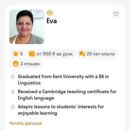
Eva
5
от 3190 ₽ за урок
29 лет опыта
3 отзыва
Graduated from Kent University with a BA in
Linguistics
Received a Cambridge teaching certificate for
English language
Adapts lessons to students' interests for
enjoyable learning
Читать дальше