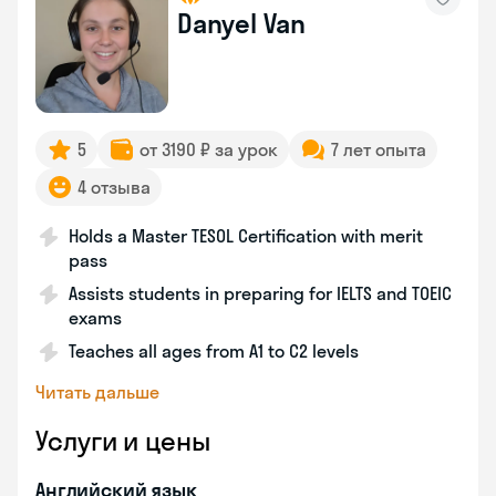
Danyel Van
5
от 3190 ₽ за урок
7 лет опыта
4 отзыва
Holds a Master TESOL Certification with merit
pass
Assists students in preparing for IELTS and TOEIC
exams
Teaches all ages from A1 to C2 levels
Читать дальше
Услуги и цены
Английский язык