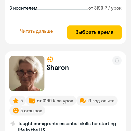
С носителем
от 3190 ₽ / урок
Читать дальше
Выбрать время
Sharon
5
от 3190 ₽ за урок
21 год опыта
5 отзывов
Taught immigrants essential skills for starting
life in the U.S.