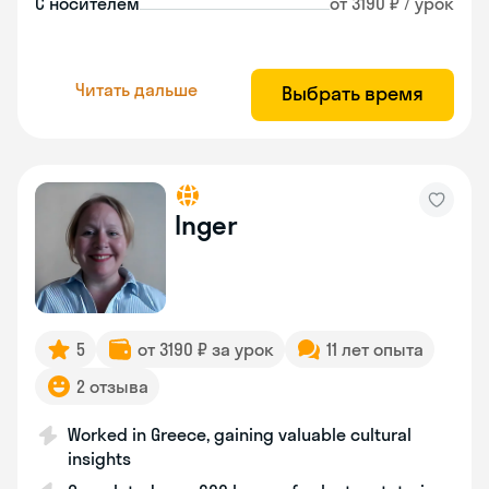
С носителем
от 3190 ₽ / урок
Читать дальше
Выбрать время
Inger
5
от 3190 ₽ за урок
11 лет опыта
2 отзыва
Worked in Greece, gaining valuable cultural
insights