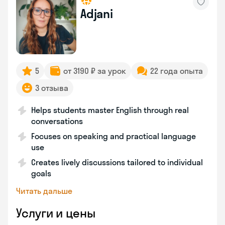
Adjani
5
от 3190 ₽ за урок
22 года опыта
3 отзыва
Helps students master English through real
conversations
Focuses on speaking and practical language
use
Creates lively discussions tailored to individual
goals
Читать дальше
Услуги и цены