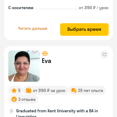
С носителем
от 3190 ₽ / урок
Читать дальше
Выбрать время
Eva
5
от 3190 ₽ за урок
29 лет опыта
3 отзыва
Graduated from Kent University with a BA in
Linguistics