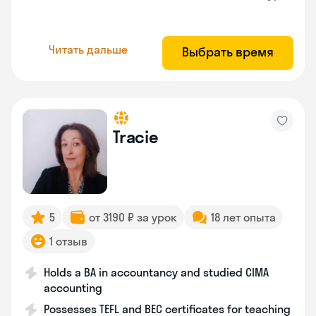
Читать дальше
Выбрать время
Tracie
5
от 3190 ₽ за урок
18 лет опыта
1 отзыв
Holds a BA in accountancy and studied CIMA
accounting
Possesses TEFL and BEC certificates for teaching