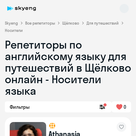
Skyeng
Все репетиторы
Щёлково
Для путешествий
Носители
Репетиторы по
английскому языку для
путешествий в Щёлково
онлайн - Носители
Skyeng Chat
online
языка
Фильтры
0
Athanasia