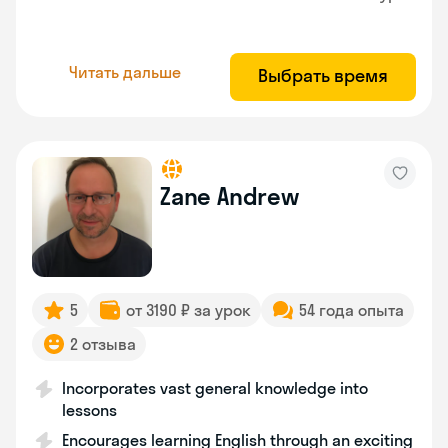
Читать дальше
Выбрать время
Zane Andrew
5
от 3190 ₽ за урок
54 года опыта
2 отзыва
Incorporates vast general knowledge into
lessons
Encourages learning English through an exciting