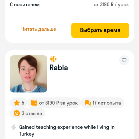
С носителем
от 3190 ₽ / урок
Читать дальше
Выбрать время
Rabia
5
от 3190 ₽ за урок
17 лет опыта
3 отзыва
Gained teaching experience while living in
Turkey