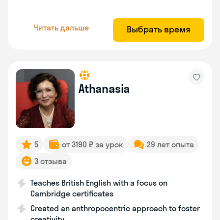
Читать дальше
Выбрать время
Athanasia
5
от 3190 ₽ за урок
29 лет опыта
3 отзыва
Teaches British English with a focus on
Cambridge certificates
Created an anthropocentric approach to foster
creativity