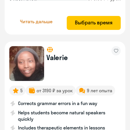
Читать дальше
Выбрать время
Valerie
5
от 3190 ₽ за урок
9 лет опыта
Corrects grammar errors in a fun way
Helps students become natural speakers
quickly
Includes therapeutic elements in lessons