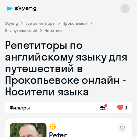
Skyeng
Все репетиторы
Прокопьевск
Для путешествий
Носители
Репетиторы по
английскому языку для
путешествий в
Прокопьевске онлайн -
Skyeng Chat
online
Носители языка
Фильтры
0
Peter