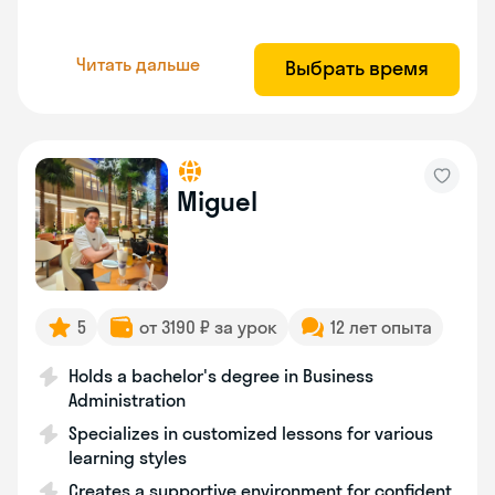
Читать дальше
Выбрать время
Miguel
5
от 3190 ₽ за урок
12 лет опыта
Holds a bachelor's degree in Business
Administration
Specializes in customized lessons for various
learning styles
Creates a supportive environment for confident