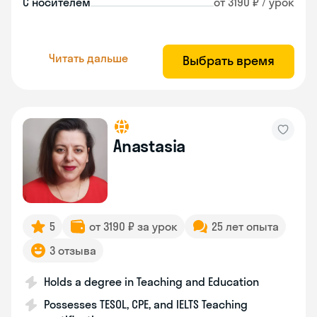
С носителем
от 3190 ₽ / урок
Читать дальше
Выбрать время
Anastasia
5
от 3190 ₽ за урок
25 лет опыта
3 отзыва
Holds a degree in Teaching and Education
Possesses TESOL, CPE, and IELTS Teaching