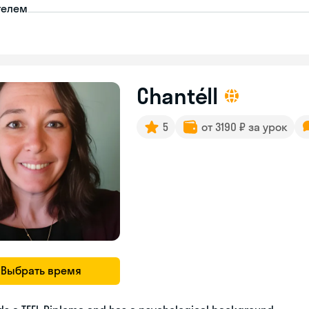
телем
Chantéll
5
от 3190 ₽ за урок
Выбрать время