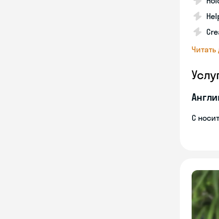
Hol
Hel
Cre
Читать
Услу
Англи
С носи