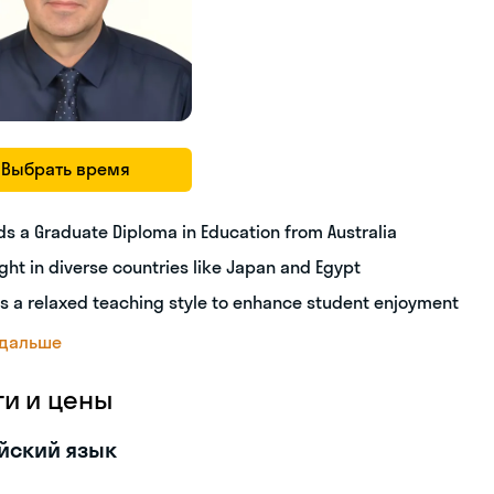
Выбрать время
ds a Graduate Diploma in Education from Australia
ght in diverse countries like Japan and Egypt
s a relaxed teaching style to enhance student enjoyment
 дальше
ги и цены
йский язык