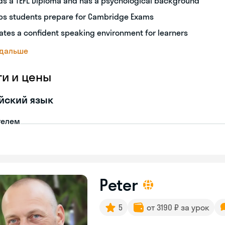
ds a TEFL Diploma and has a psychological background
ps students prepare for Cambridge Exams
ates a confident speaking environment for learners
 дальше
ги и цены
йский язык
телем
Peter
5
от 3190 ₽ за урок