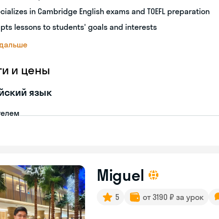
cializes in Cambridge English exams and TOEFL preparation
pts lessons to students' goals and interests
 дальше
ги и цены
йский язык
телем
Miguel
5
от 3190 ₽ за урок