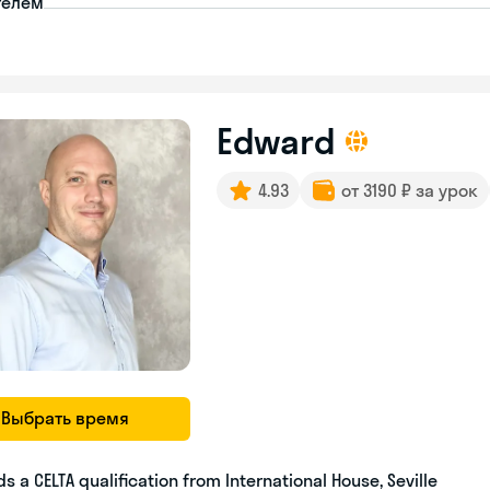
телем
Edward
4.93
от 3190 ₽ за урок
Выбрать время
ds a CELTA qualification from International House, Seville