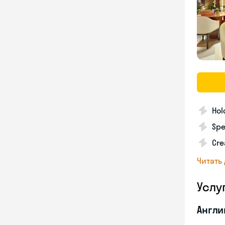
Hol
Spe
Cre
Читать
Услу
Англи