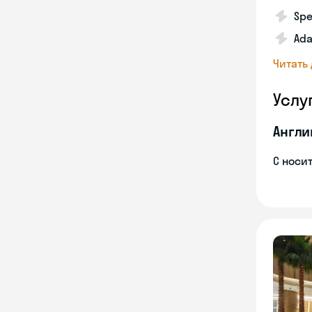
Spe
Ada
Читать
Услу
Англи
С носи