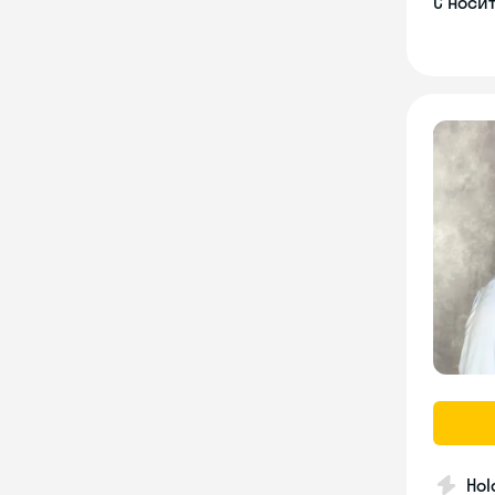
С носи
Hol