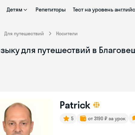
Детям
Репетиторы
Тест на уровень англий
Для путешествий
Носители
языку для путешествий в Благове
Patrick
5
от 3190 ₽ за урок