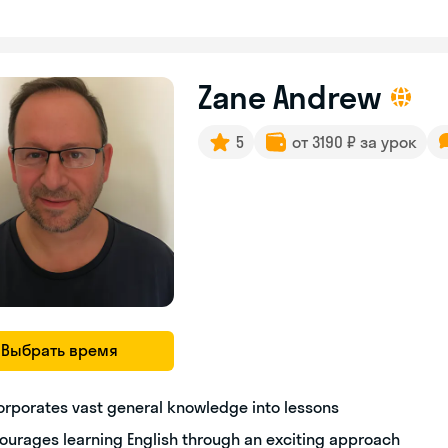
Zane Andrew
5
от 3190 ₽ за урок
Выбрать время
orporates vast general knowledge into lessons
ourages learning English through an exciting approach