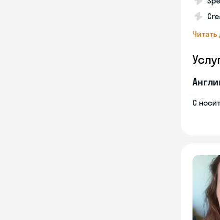
Spe
Cre
Читать
Услу
Англи
С носи