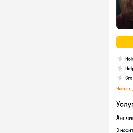
Hol
Hel
Cre
Читать
Услу
Англи
С носи