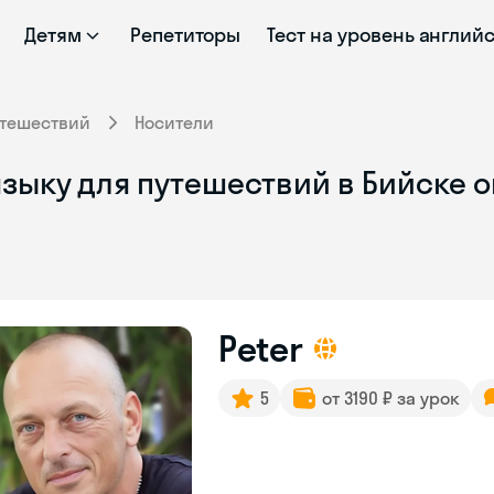
Детям
Репетиторы
Тест на уровень англий
утешествий
Носители
зыку для путешествий в Бийске о
Peter
5
от 3190 ₽ за урок