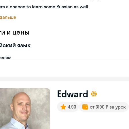
ers a chance to learn some Russian as well
 дальше
ги и цены
йский язык
телем
Edward
4.93
от 3190 ₽ за урок