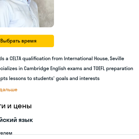
Выбрать время
ds a CELTA qualification from International House, Seville
cializes in Cambridge English exams and TOEFL preparation
pts lessons to students' goals and interests
 дальше
ги и цены
йский язык
телем