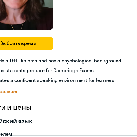
Выбрать время
ds a TEFL Diploma and has a psychological background
ps students prepare for Cambridge Exams
ates a confident speaking environment for learners
 дальше
ги и цены
йский язык
телем