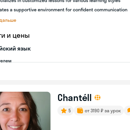
cializes in customized lessons for various learning styles
ates a supportive environment for confident communication
 дальше
ги и цены
йский язык
телем
Chantéll
5
от 3190 ₽ за урок