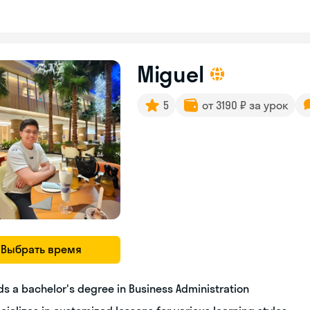
Miguel
5
от 3190 ₽ за урок
Выбрать время
ds a bachelor's degree in Business Administration