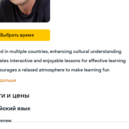
Выбрать время
ed in multiple countries, enhancing cultural understanding
ates interactive and enjoyable lessons for effective learning
ourages a relaxed atmosphere to make learning fun
 дальше
ги и цены
йский язык
телем