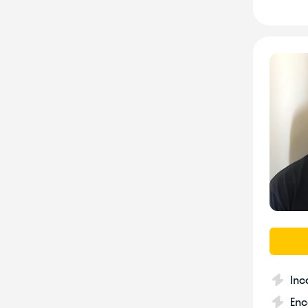
Inc
Enc