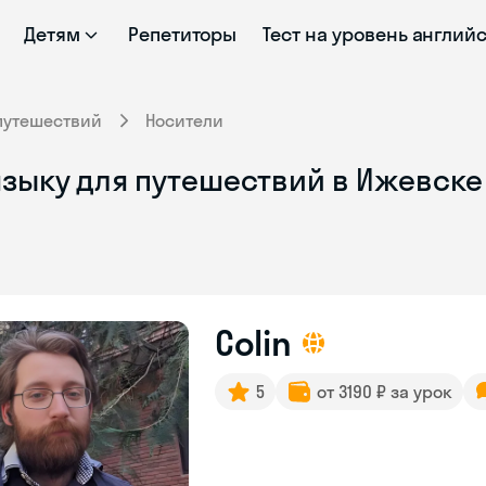
Детям
Репетиторы
Тест на уровень англий
путешествий
Носители
зыку для путешествий в Ижевске 
Colin
5
от 3190 ₽ за урок