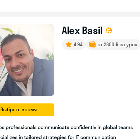
Alex Basil
4.94
от 2800 ₽ за урок
Выбрать время
ps professionals communicate confidently in global teams
cializes in tailored strategies for IT communication