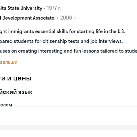
•
1977 г.
ita State University
•
2006 г.
d Development Associate.
ght immigrants essential skills for starting life in the U.S.
pared students for citizenship tests and job interviews.
uses on creating interesting and fun lessons tailored to stud
 дальше
ги и цены
йский язык
телем