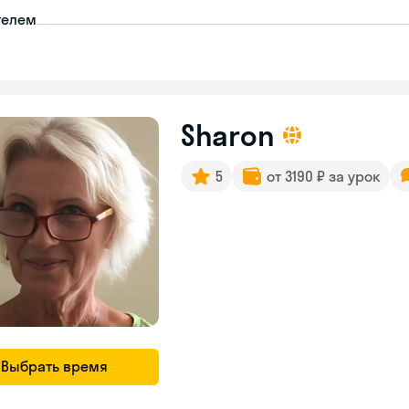
телем
Sharon
5
от 3190 ₽ за урок
Выбрать время