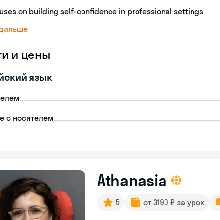
uses on building self-confidence in professional settings
 дальше
ги и цены
йский язык
телем
пе с носителем
Athanasia
5
от 3190 ₽ за урок