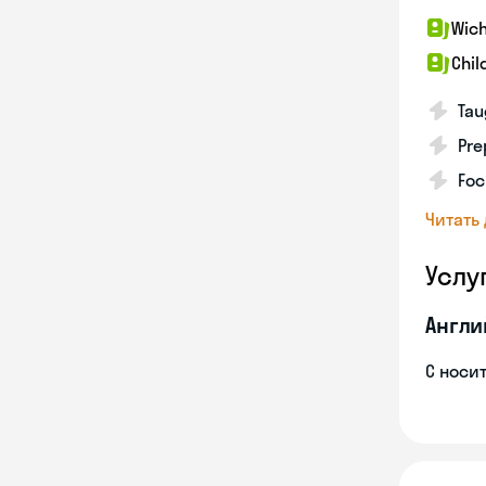
Wich
Chil
Tau
Pre
Foc
Читать
Услу
Англи
С носи