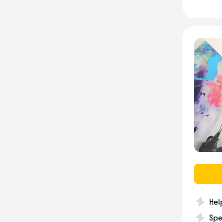
Hel
Spe