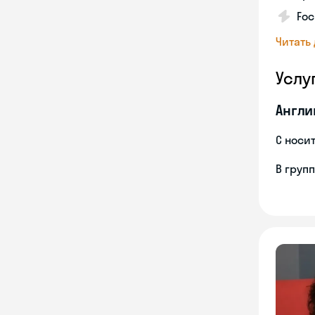
Foc
Читать
Услу
Англи
С носи
В груп