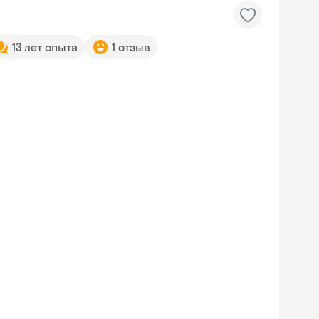
13 лет опыта
1 отзыв
Skyeng Chat
online