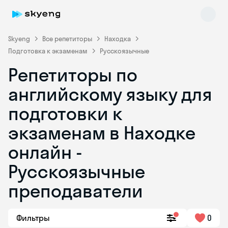
Skyeng
Все репетиторы
Находка
Подготовка к экзаменам
Русскоязычные
Репетиторы по
английскому языку для
подготовки к
экзаменам в Находке
Skyeng Chat
online
онлайн -
Русскоязычные
преподаватели
Фильтры
0