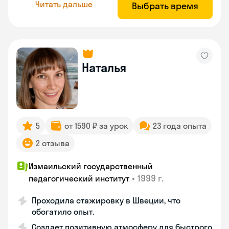
Читать дальше
Выбрать время
Наталья
5
от 1590 ₽ за урок
23 года опыта
2 отзыва
Измаильский государственный
•
1999 г.
педагогический институт
Проходила стажировку в Швеции, что
обогатило опыт.
Создает позитивную атмосферу для быстрого