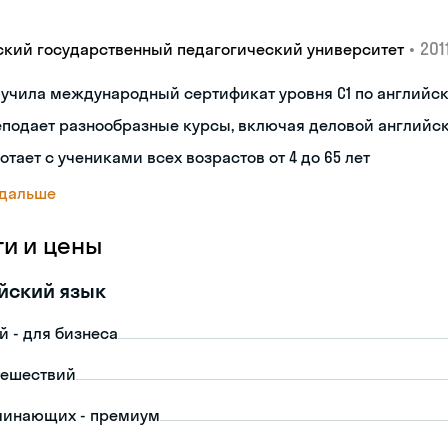
•
2011
ский государственный педагогический университет
лучила международный сертификат уровня C1 по английс
еподает разнообразные курсы, включая деловой английс
отает с учениками всех возрастов от 4 до 65 лет
 дальше
ги и цены
йский язык
й - для бизнеса
тешествий
чинающих - премиум