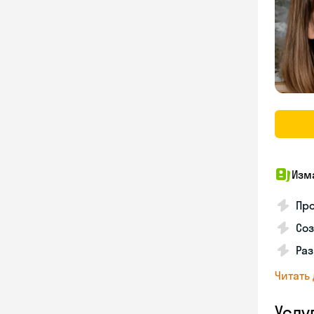
Изм
Про
Соз
Раз
Читать
Услу