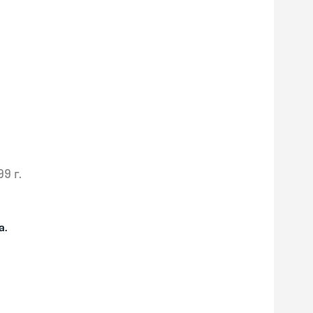
99 г.
а.