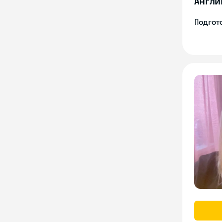
Англи
Подгото