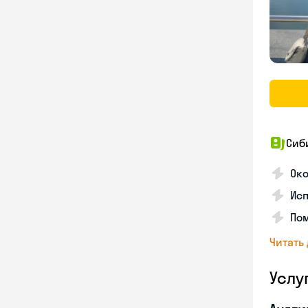
Сиб
Ок
Исп
Пом
Читать
Услу