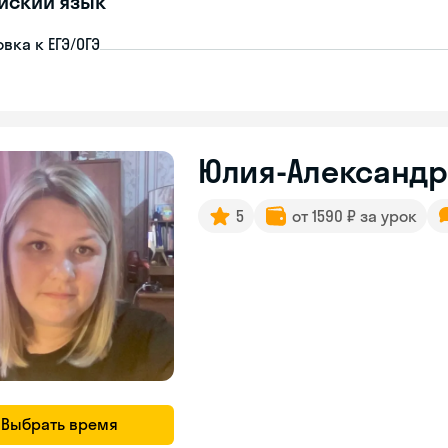
йский язык
вка к ЕГЭ/ОГЭ
Юлия-Александ
5
от 1590 ₽ за урок
Выбрать время