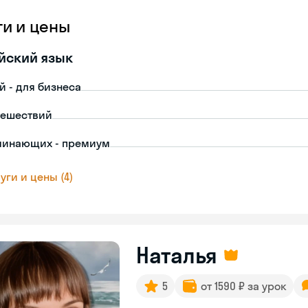
ги и цены
йский язык
й - для бизнеса
тешествий
чинающих - премиум
уги и цены (4)
Наталья
5
от 1590 ₽ за урок