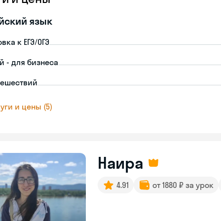
йский язык
вка к ЕГЭ/ОГЭ
й - для бизнеса
тешествий
уги и цены (5)
Наира
4.91
от 1880 ₽ за урок