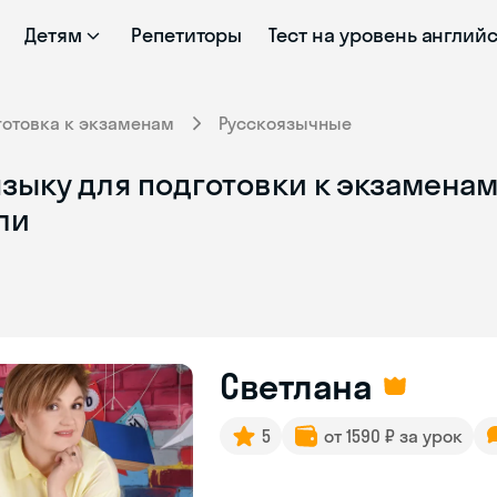
Детям
Репетиторы
Тест на уровень англий
готовка к экзаменам
Русскоязычные
зыку для подготовки к экзаменам
ли
Светлана
5
от 1590 ₽ за урок