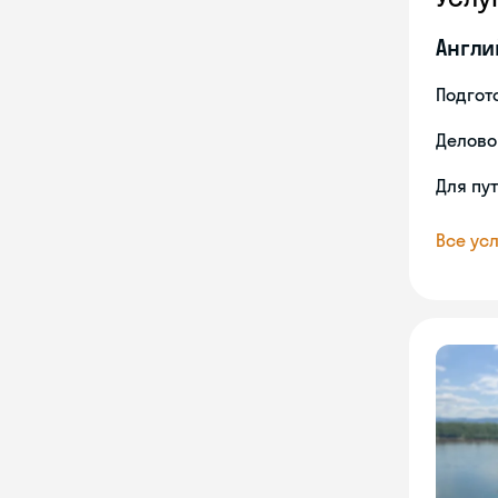
Англи
Подгото
Делово
Для пу
Все усл