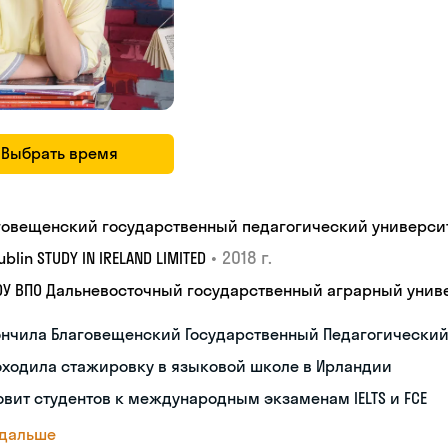
Выбрать время
говещенский государственный педагогический универси
•
2018 г.
Dublin STUDY IN IRELAND LIMITED
ОУ ВПО Дальневосточный государственный аграрный унив
ончила Благовещенский Государственный Педагогический
оходила стажировку в языковой школе в Ирландии
овит студентов к международным экзаменам IELTS и FCE
 дальше