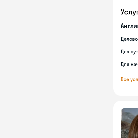
Услу
Англи
Делово
Для пу
Для на
Все усл