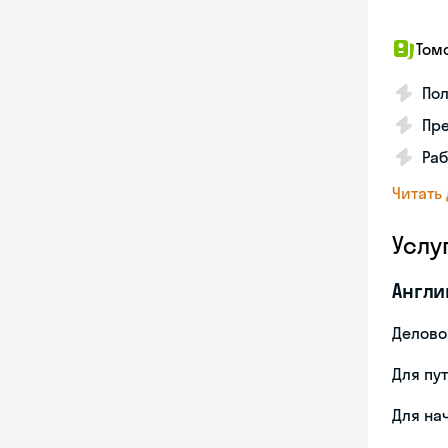
Том
По
Пр
Раб
Читать
Услу
Англи
Делово
Для пу
Для на