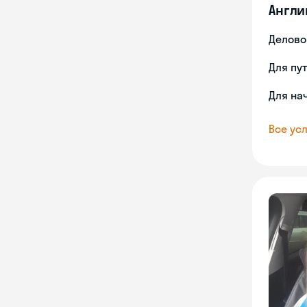
Англи
Делово
Для пу
Для на
Все усл