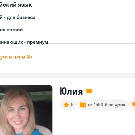
йский язык
й - для бизнеса
тешествий
чинающих - премиум
уги и цены (4)
Юлия
5
от 1590 ₽ за урок