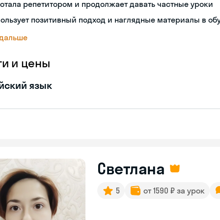
отала репетитором и продолжает давать частные уроки
ользует позитивный подход и наглядные материалы в об
 дальше
ги и цены
йский язык
Светлана
5
от 1590 ₽ за урок