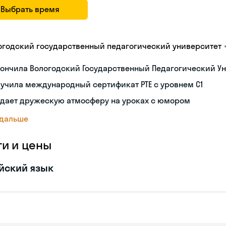
Выбрать время
огодский государственный педагогический университет
ончила Вологодский Государственный Педагогический Ун
учила международный сертификат PTE с уровнем C1
здает дружескую атмосферу на уроках с юмором
 дальше
ги и цены
йский язык