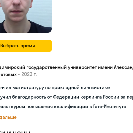
Выбрать время
димирский государственный университет имени Александ
•
2023 г.
летовых
нчил магистратуру по прикладной лингвистике
учил благодарность от Федерации керлинга России за п
ошел курсы повышения квалификации в Гете-Институте
 дальше
ги и цены