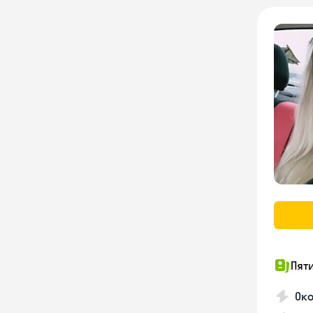
Пят
Ок