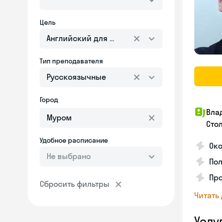
Цель
Английский для взрослых
Тип преподавателя
Русскоязычные
Город
Вла
Сто
Удобное расписание
Око
Не выбрано
Пол
Пр
Сбросить фильтры
Читать
Услу