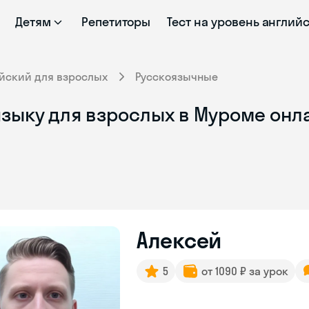
Детям
Репетиторы
Тест на уровень англий
йский для взрослых
Русскоязычные
языку для взрослых в Муроме онл
Алексей
5
от 1090 ₽ за урок