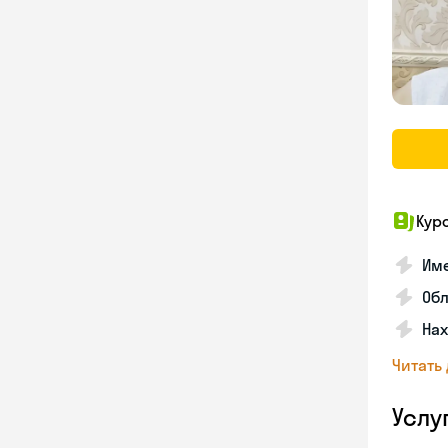
Кур
Име
Об
На
Читать
Услу