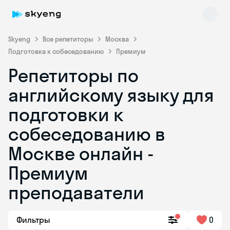
Skyeng
Все репетиторы
Москва
Подготовка к собеседованию
Премиум
Репетиторы по
английскому языку для
подготовки к
собеседованию в
Skyeng Chat
online
Москве онлайн -
Премиум
преподаватели
Фильтры
0