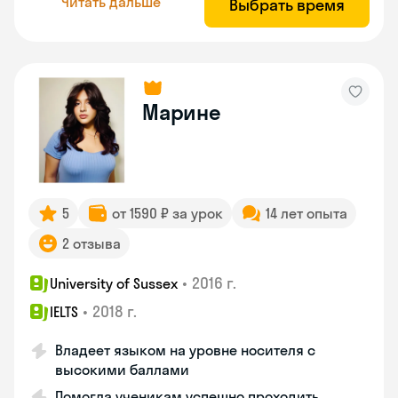
Читать дальше
Выбрать время
Марине
5
от 1590 ₽ за урок
14 лет опыта
2 отзыва
•
2016 г.
University of Sussex
•
2018 г.
IELTS
Владеет языком на уровне носителя с
высокими баллами
Помогла ученикам успешно проходить