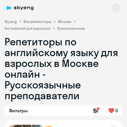
Skyeng
Все репетиторы
Москва
Английский для взрослых
Русскоязычные
Репетиторы по
английскому языку для
взрослых в Москве
онлайн -
Skyeng Chat
online
Русскоязычные
преподаватели
Фильтры
0