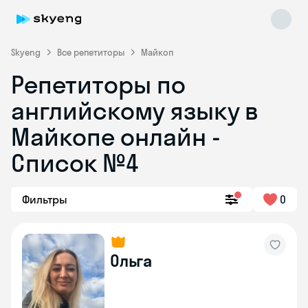
Skyeng
Все репетиторы
Майкоп
Репетиторы по
английскому языку в
Майкопе онлайн -
Список №4
Skyeng Chat
online
Фильтры
0
Ольга