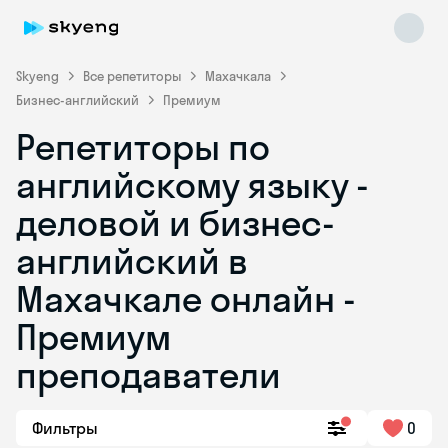
Skyeng
Все репетиторы
Махачкала
Бизнес-английский
Премиум
Репетиторы по
английскому языку -
деловой и бизнес-
английский в
Skyeng Chat
online
Махачкале онлайн -
Премиум
преподаватели
Фильтры
0