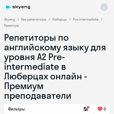
Skyeng
Все репетиторы
Люберцы
Pre-intermediate
Премиум
Репетиторы по
английскому языку для
уровня A2 Pre-
intermediate в
Skyeng Chat
online
Люберцах онлайн -
Премиум
преподаватели
Фильтры
0