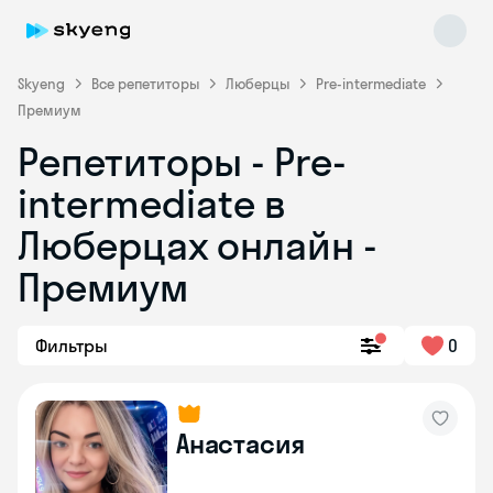
Skyeng
Все репетиторы
Люберцы
Pre-intermediate
Премиум
Репетиторы - Pre-
intermediate в
Люберцах онлайн -
Премиум
Skyeng Chat
online
Фильтры
0
Анастасия