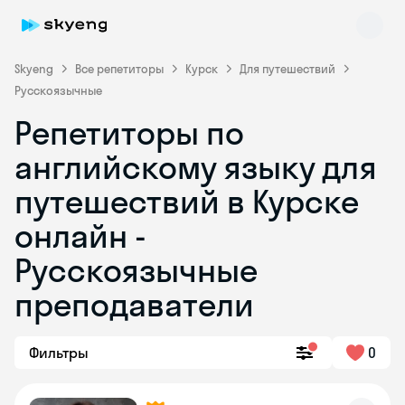
Skyeng
Все репетиторы
Курск
Для путешествий
Русскоязычные
Репетиторы по
английскому языку для
путешествий в Курске
онлайн -
Skyeng Chat
online
Русскоязычные
преподаватели
Фильтры
0