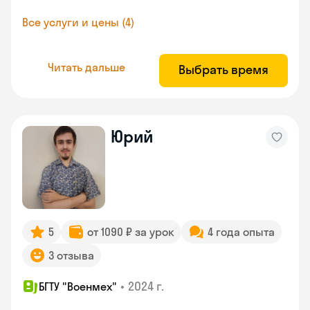
Все услуги и цены (4)
Читать дальше
Выбрать время
Юрий
5
от 1090 ₽ за урок
4 года опыта
3 отзыва
•
2024 г.
БГТУ "Военмех"