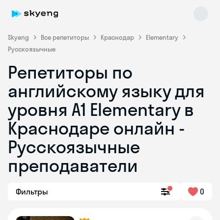
Skyeng
Все репетиторы
Краснодар
Elementary
Русскоязычные
Репетиторы по
английскому языку для
уровня A1 Elementary в
Краснодаре онлайн -
Skyeng Chat
online
Русскоязычные
преподаватели
Фильтры
0