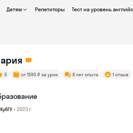
Детям
Репетиторы
Тест на уровень англий
ария
5
от 1590 ₽ за урок
8 лет опыта
1 отзыв
бразование
•
2023 г.
КубГУ