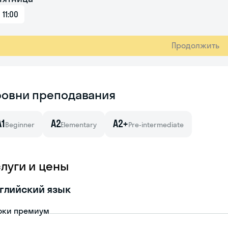
11:00
Продолжить
ровни преподавания
A1
A2
A2+
Beginner
Elementary
Pre-intermediate
слуги и цены
глийский язык
оки премиум