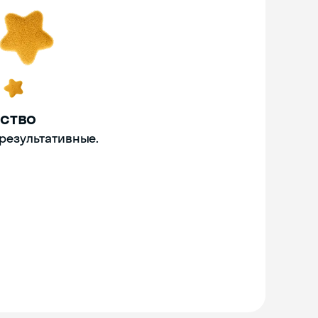
ство
 результативные.