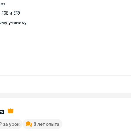
лет
FCE и ЕГЭ
ому ученику
а
 ₽ за урок
9 лет опыта