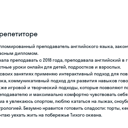
 репетиторе
пломированный преподаватель английского языка, закон
асным дипломом.
чала преподавать с 2018 года, преподавала английский в
стные уроки онлайн для детей, подростков и взрослых.
 своих занятиях применяю интерактивный подход для по
ока, коммуникативный подход для развития навыков гово
кже игровой и творческий подходы, которые позволяют п
еподавателю и максимально комфортно чувствовать себя
ма я увлекаюсь спортом, люблю кататься на лыжах, сноуб
трологией. Безумно нравится готовить сладости: торты, к
чтаю уехать жить на побережье Тихого океана.