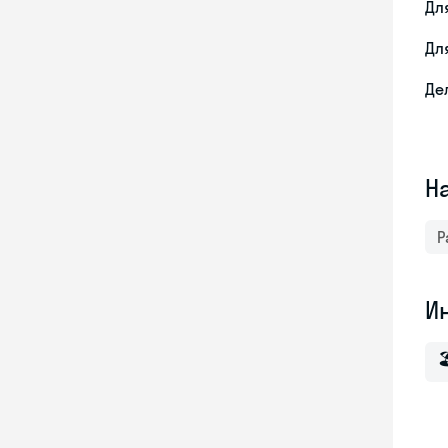
Дл
Дл
Де
Н
Р
И
