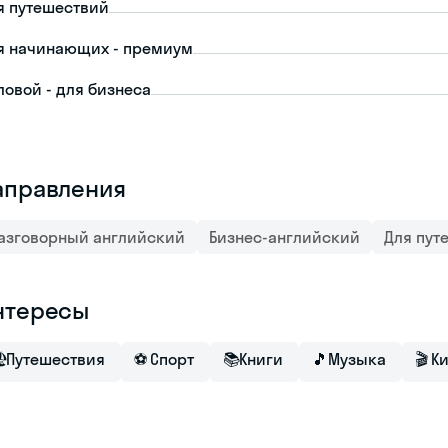
я путешествий
я начинающих - премиум
ловой - для бизнеса
аправления
азговорный английский
Бизнес-английский
Для пут
нтересы

Путешествия
⚽
Спорт
📚
Книги
🎵
Музыка
🎬
К