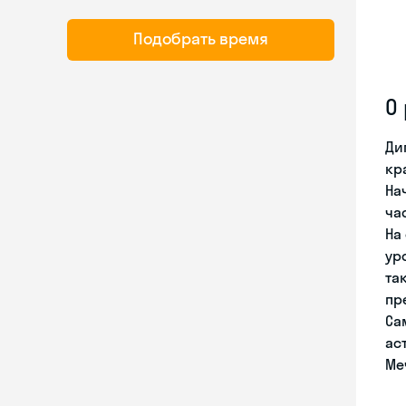
Подобрать время
О
Ди
кр
На
ча
На
ур
та
пр
Са
ас
Ме