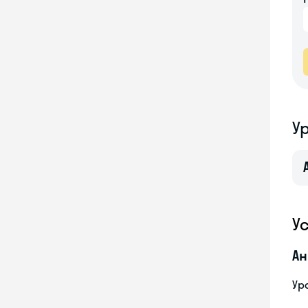
У
У
Ан
Ур