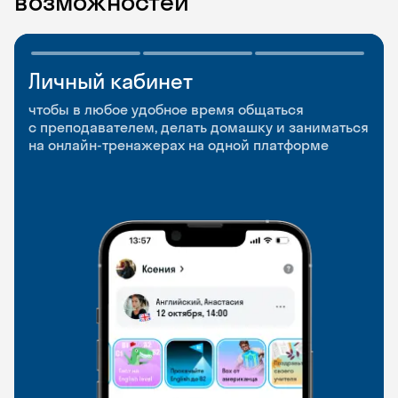
возможностей
Личный кабинет
Мобильное
Разговорные клубы
приложение
и Talks
чтобы в любое удобное время общаться
с преподавателем, делать домашку и заниматься
чтобы заниматься и изучать новые слова где
Групповые занятия для разговорной практики
на онлайн-тренажерах на одной платформе
и когда удобно
и индивидуальные встречи с преподавателями
со всего мира, чтобы общаться на английском
свободно