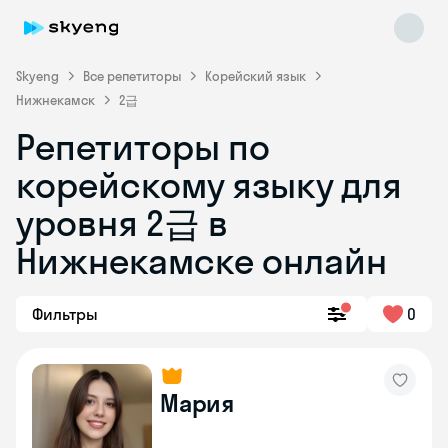
Skyeng
Все репетиторы
Корейский язык
Нижнекамск
2급
Репетиторы по
корейскому языку для
уровня 2급 в
Skyeng Chat
Нижнекамске онлайн
online
Фильтры
0
Мария