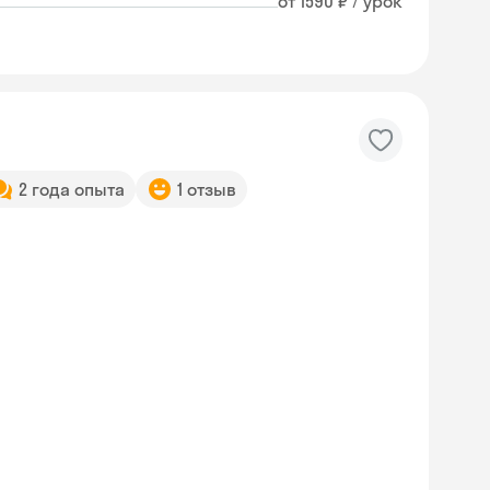
от 1590 ₽ / урок
2 года опыта
1 отзыв
Skyeng Chat
online