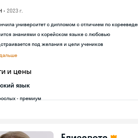
•
2023 г.
Н
ончила университет с дипломом с отличием по кореевед
лится знаниями о корейском языке с любовью
страивается под желания и цели учеников
 дальше
ги и цены
ский язык
рослых - премиум
Елизавета