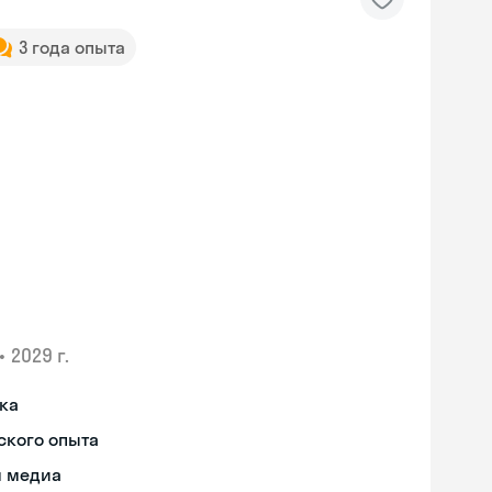
3 года опыта
•
2029 г.
ыка
ского опыта
я медиа