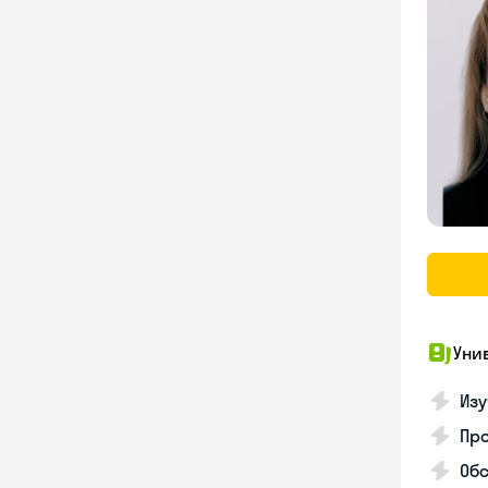
Уни
Изу
Про
Обс