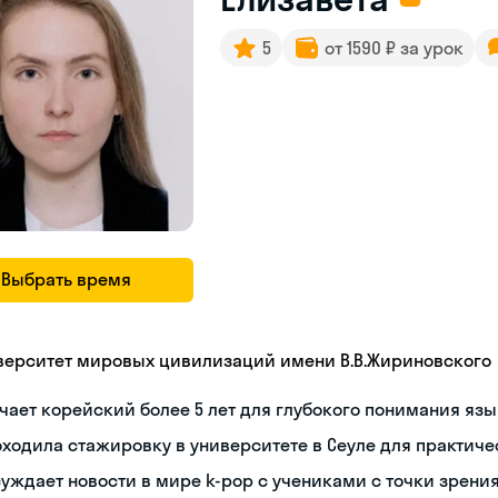
5
от 1590 ₽ за урок
Выбрать время
верситет мировых цивилизаций имени В.В.Жириновского
чает корейский более 5 лет для глубокого понимания яз
ходила стажировку в университете в Сеуле для практиче
уждает новости в мире k-pop с учениками с точки зрени