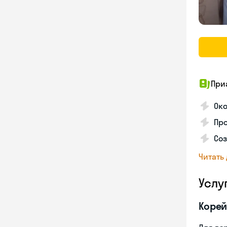
При
Око
Про
Соз
Читать
Услу
Корей