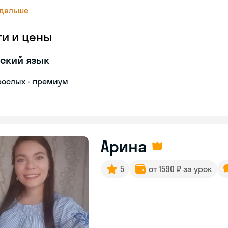
 дальше
ги и цены
ский язык
рослых - премиум
Арина
5
от 1590 ₽ за урок