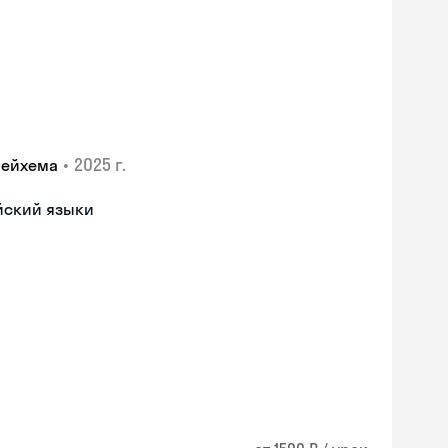
•
2025 г.
лейхема
йский языки