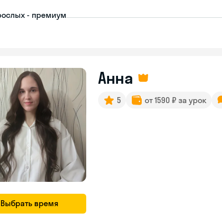
рослых - премиум
Анна
5
от 1590 ₽ за урок
Выбрать время