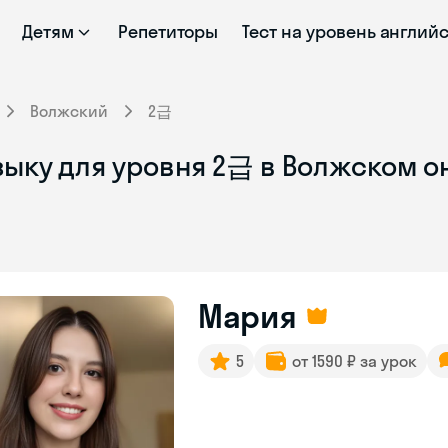
Детям
Репетиторы
Тест на уровень англий
Волжский
2급
зыку для уровня 2급 в Волжском о
Мария
5
от 1590 ₽ за урок