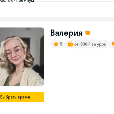
рослых - премиум
Валерия
5
от 1590 ₽ за урок
Выбрать время