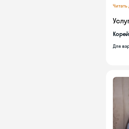
Читать
Услу
Корей
Для вз