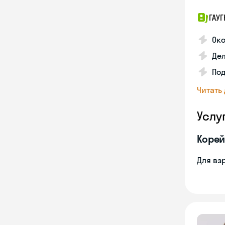
ГАУГ
Ок
Де
Под
Читать
Услу
Корей
Для вз