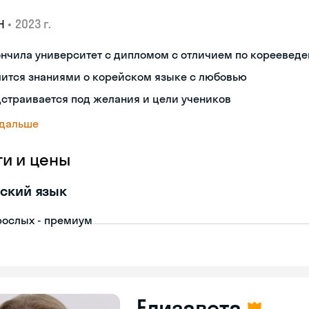
•
2023 г.
Н
ончила университет с дипломом с отличием по кореевед
лится знаниями о корейском языке с любовью
страивается под желания и цели учеников
 дальше
ги и цены
ский язык
рослых - премиум
Елизавета