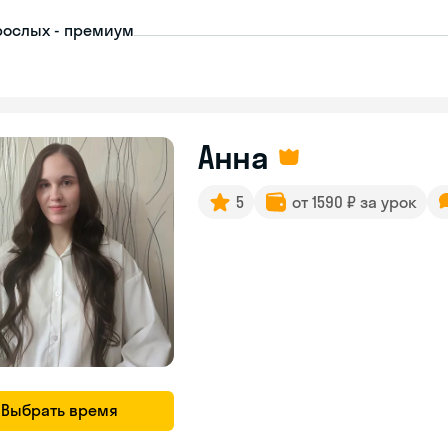
рослых - премиум
Анна
5
от 1590 ₽ за урок
Выбрать время