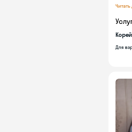
Читать
Услу
Корей
Для вз