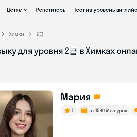
Детям
Репетиторы
Тест на уровень англий
Химки
2급
ыку для уровня 2급 в Химках онл
Мария
5
от 1590 ₽ за урок