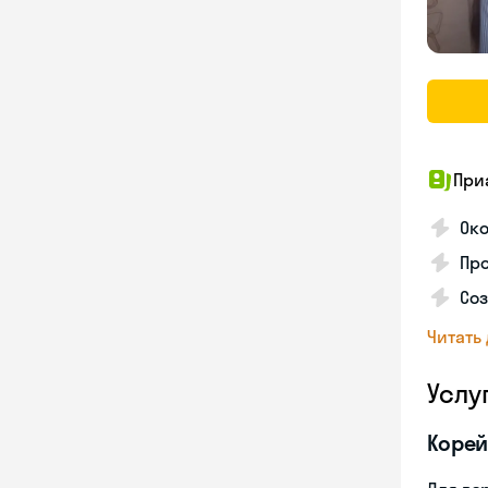
При
Око
Про
Соз
Читать
Услу
Корей