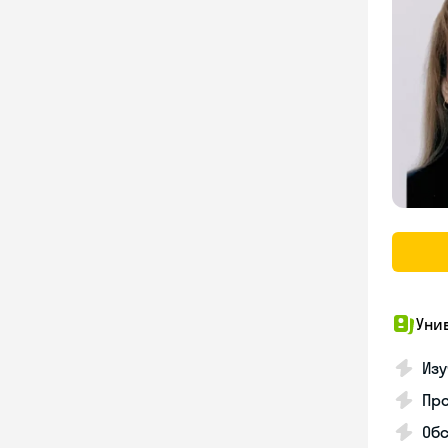
Уни
Изу
Про
Обс