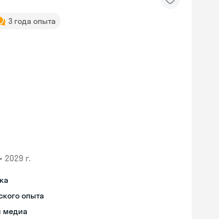
3 года опыта
•
2029 г.
ыка
ского опыта
я медиа