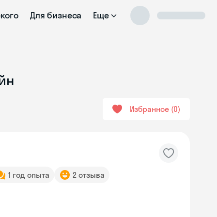
ского
Для бизнеса
Еще
айн
Избранное
0
1 год опыта
2 отзыва