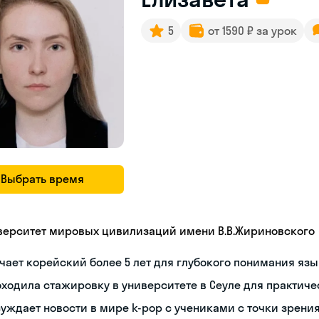
5
от 1590 ₽ за урок
Выбрать время
верситет мировых цивилизаций имени В.В.Жириновского
чает корейский более 5 лет для глубокого понимания яз
ходила стажировку в университете в Сеуле для практиче
уждает новости в мире k-pop с учениками с точки зрени