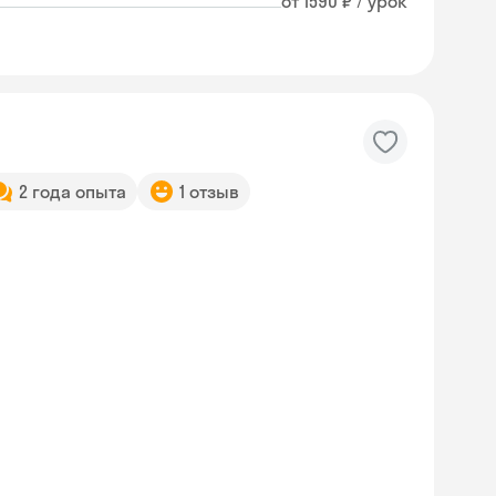
от 1590 ₽ / урок
2 года опыта
1 отзыв
Skyeng Chat
online