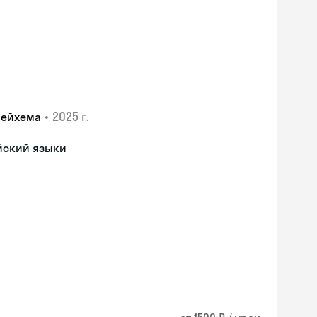
•
2025 г.
лейхема
йский языки