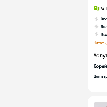
ГАУГ
Ок
Де
Под
Читать
Услу
Корей
Для вз