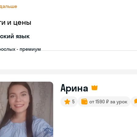
 дальше
ги и цены
ский язык
рослых - премиум
Арина
5
от 1590 ₽ за урок