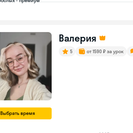
рослых - премиум
Валерия
5
от 1590 ₽ за урок
Выбрать время