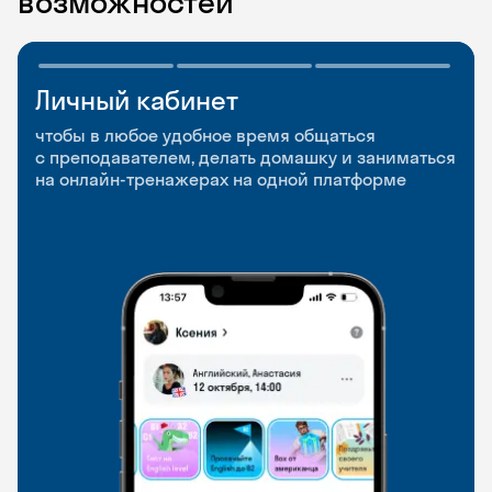
возможностей
Личный кабинет
Мобильное
Разговорные клубы
приложение
и Talks
чтобы в любое удобное время общаться
с преподавателем, делать домашку и заниматься
чтобы заниматься и изучать новые слова где
Групповые занятия для разговорной практики
на онлайн-тренажерах на одной платформе
и когда удобно
и индивидуальные встречи с преподавателями
со всего мира, чтобы общаться на английском
свободно