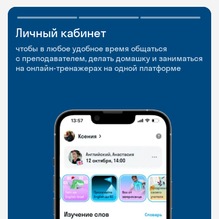
Личный кабинет
Мобильное
Разговорные клубы
приложение
и Talks
чтобы в любое удобное время общаться
с преподавателем, делать домашку и заниматься
чтобы заниматься и изучать новые слова где
Групповые занятия для разговорной практики
на онлайн-тренажерах на одной платформе
и когда удобно
и индивидуальные встречи с преподавателями
со всего мира, чтобы общаться на английском
свободно