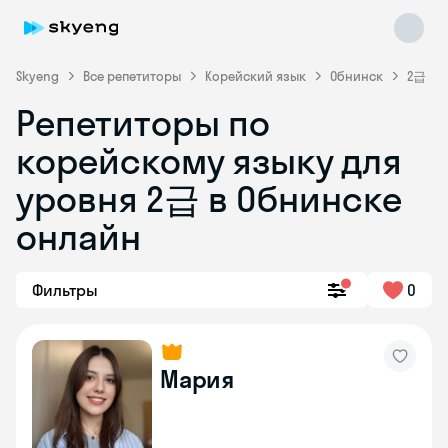
Skyeng
Все репетиторы
Корейский язык
Обнинск
2급
Репетиторы по
корейскому языку для
уровня 2급 в Обнинске
онлайн
Skyeng Chat
online
Фильтры
0
Мария