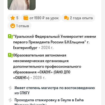
5
от 1590 ₽ за урок
2 года опыта
1 отзыв
"Уральский Федеральный Университет имени
первого Президента России Б.Н.Ельцина" г.
•
2024 г.
Екатеринбург
Образовательная автономная
некоммерческая организация
дополнительного профессионального
образования «СКАЕНГ» (ОАНО ДПО
•
2026 г.
«СКАЕНГ»)
Имеет степень магистра по востоковедению
из СПбГУ
Проходила стажировку в Сеуле в Ewha