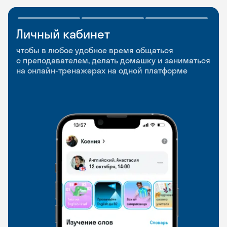
Личный кабинет
Мобильное
Разговорные клубы
приложение
и Talks
чтобы в любое удобное время общаться
с преподавателем, делать домашку и заниматься
чтобы заниматься и изучать новые слова где
Групповые занятия для разговорной практики
на онлайн-тренажерах на одной платформе
и когда удобно
и индивидуальные встречи с преподавателями
со всего мира, чтобы общаться на английском
свободно