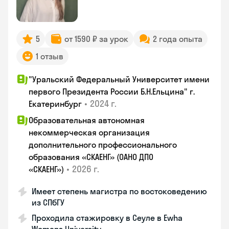
5
от 1590 ₽ за урок
2 года опыта
1 отзыв
"Уральский Федеральный Университет имени
первого Президента России Б.Н.Ельцина" г.
•
2024 г.
Екатеринбург
Образовательная автономная
некоммерческая организация
дополнительного профессионального
образования «СКАЕНГ» (ОАНО ДПО
•
2026 г.
«СКАЕНГ»)
Имеет степень магистра по востоковедению
из СПбГУ
Проходила стажировку в Сеуле в Ewha