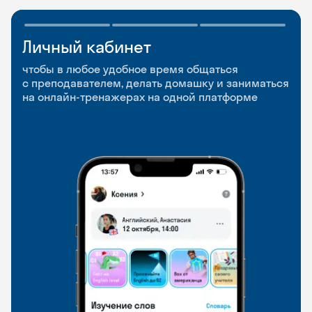
Личный кабинет
Мобильное
Разговорные клубы
приложение
и Talks
чтобы в любое удобное время общаться
с преподавателем, делать домашку и заниматься
чтобы заниматься и изучать новые слова где
Групповые занятия для разговорной практики
на онлайн-тренажерах на одной платформе
и когда удобно
и индивидуальные встречи с преподавателями
со всего мира, чтобы общаться на английском
свободно