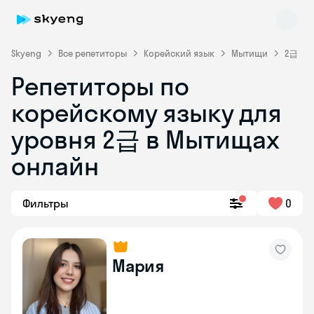
Skyeng
Все репетиторы
Корейский язык
Мытищи
2급
Репетиторы по
корейскому языку для
уровня 2급 в Мытищах
онлайн
Skyeng Chat
online
Фильтры
0
Мария