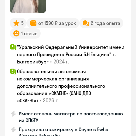
5
от 1590 ₽ за урок
2 года опыта
1 отзыв
"Уральский Федеральный Университет имени
первого Президента России Б.Н.Ельцина" г.
•
2024 г.
Екатеринбург
Образовательная автономная
некоммерческая организация
дополнительного профессионального
образования «СКАЕНГ» (ОАНО ДПО
•
2026 г.
«СКАЕНГ»)
Имеет степень магистра по востоковедению
из СПбГУ
Проходила стажировку в Сеуле в Ewha