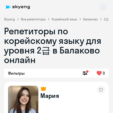
Skyeng
Все репетиторы
Корейский язык
Балаково
2급
Репетиторы по
корейскому языку для
уровня 2급 в Балаково
онлайн
Skyeng Chat
online
Фильтры
0
Мария