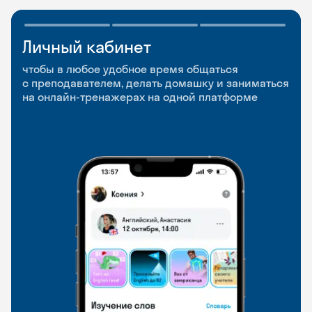
Личный кабинет
Мобильное
Разговорные клубы
приложение
и Talks
чтобы в любое удобное время общаться
с преподавателем, делать домашку и заниматься
чтобы заниматься и изучать новые слова где
Групповые занятия для разговорной практики
на онлайн-тренажерах на одной платформе
и когда удобно
и индивидуальные встречи с преподавателями
со всего мира, чтобы общаться на английском
свободно