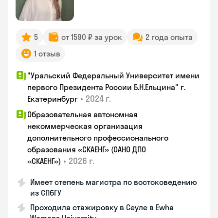
5
от 1590 ₽ за урок
2 года опыта
1 отзыв
"Уральский Федеральный Университет имени
первого Президента России Б.Н.Ельцина" г.
•
2024 г.
Екатеринбург
Образовательная автономная
некоммерческая организация
дополнительного профессионального
образования «СКАЕНГ» (ОАНО ДПО
•
2026 г.
«СКАЕНГ»)
Имеет степень магистра по востоковедению
из СПбГУ
Проходила стажировку в Сеуле в Ewha