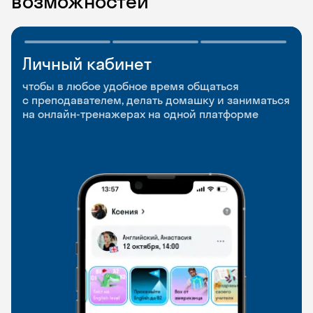
возможностей
Личный кабинет
Мобильное
Разговорные клубы
приложение
и Talks
чтобы в любое удобное время общаться
с преподавателем, делать домашку и заниматься
чтобы заниматься и изучать новые слова где
Групповые занятия для разговорной практики
на онлайн-тренажерах на одной платформе
и когда удобно
и индивидуальные встречи с преподавателями
со всего мира, чтобы общаться на английском
свободно