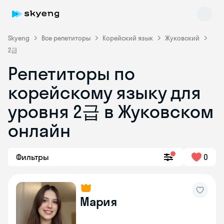
Skyeng
Все репетиторы
Корейский язык
Жуковский
2급
Репетиторы по
корейскому языку для
уровня 2급 в Жуковском
Skyeng Chat
онлайн
online
Фильтры
0
Мария