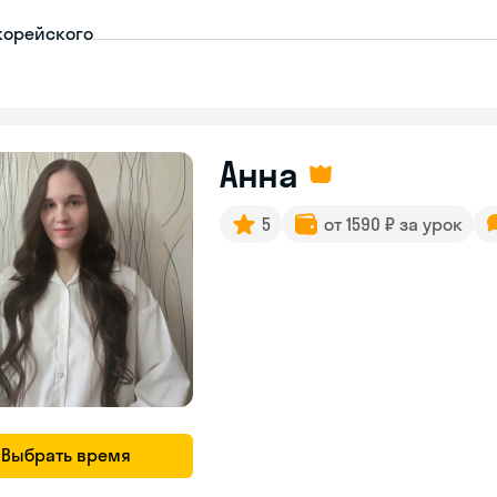
корейского
Анна
5
от 1590 ₽ за урок
Выбрать время