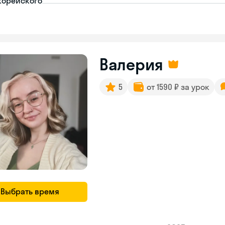
корейского
Валерия
5
от 1590 ₽ за урок
Выбрать время