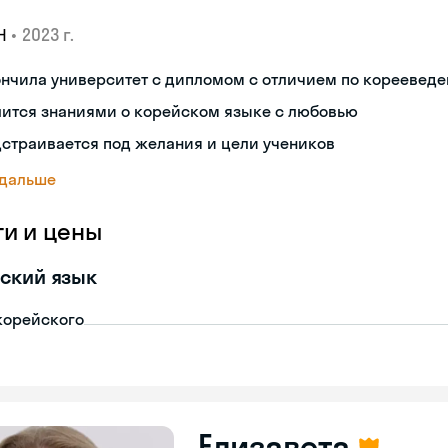
•
2023 г.
Н
ончила университет с дипломом с отличием по кореевед
лится знаниями о корейском языке с любовью
страивается под желания и цели учеников
 дальше
ги и цены
ский язык
корейского
Елизавета