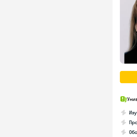
Уни
Изу
Про
Обс