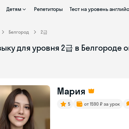
Детям
Репетиторы
Тест на уровень англий
Белгород
2급
зыку для уровня 2급 в Белгороде 
Мария
5
от 1590 ₽ за урок