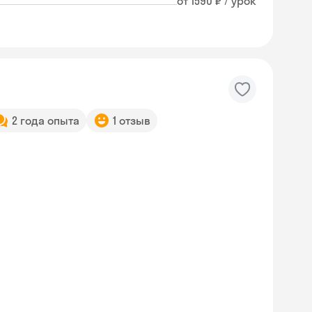
от 1590 ₽ / урок
2 года опыта
1 отзыв
Skyeng Chat
online