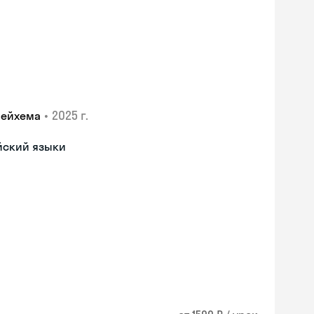
•
2025 г.
лейхема
йский языки