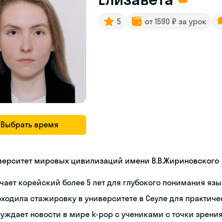
5
от 1590 ₽ за урок
Выбрать время
верситет мировых цивилизаций имени В.В.Жириновского
чает корейский более 5 лет для глубокого понимания яз
ходила стажировку в университете в Сеуле для практиче
уждает новости в мире k-pop с учениками с точки зрени