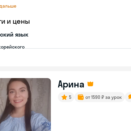
 дальше
ги и цены
ский язык
корейского
Арина
5
от 1590 ₽ за урок