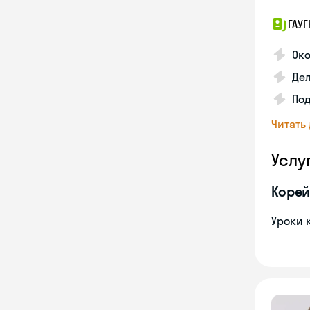
ГАУГ
Ок
Де
Под
Читать
Услу
Корей
Уроки 