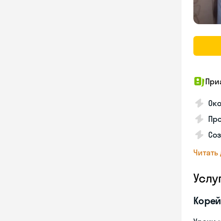
При
Око
Про
Соз
Читать
Услу
Корей