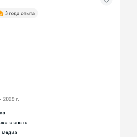
3 года опыта
•
2029 г.
ыка
ского опыта
я медиа