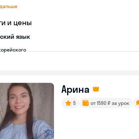
 дальше
ги и цены
ский язык
корейского
Арина
5
от 1590 ₽ за урок