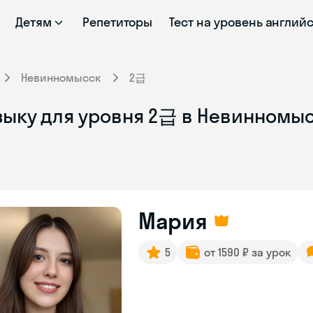
Детям
Репетиторы
Тест на уровень англий
Невинномысск
2급
зыку для уровня 2급 в Невинномы
Мария
5
от 1590 ₽ за урок