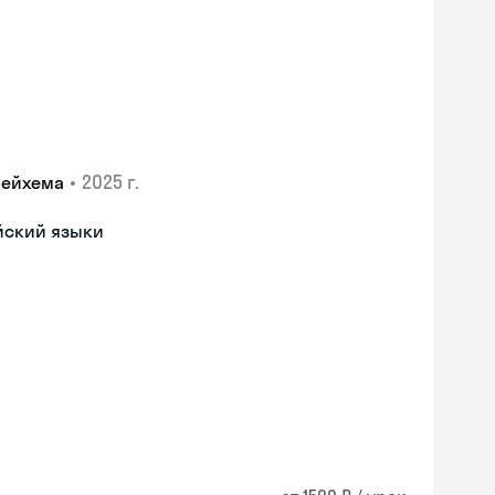
•
2025 г.
лейхема
йский языки