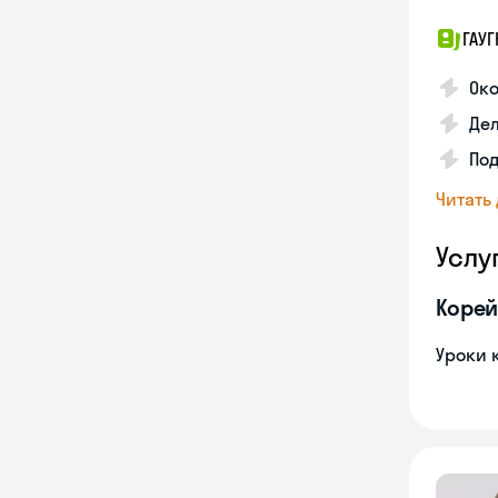
ГАУГ
Ок
Де
Под
Читать
Услу
Корей
Уроки 