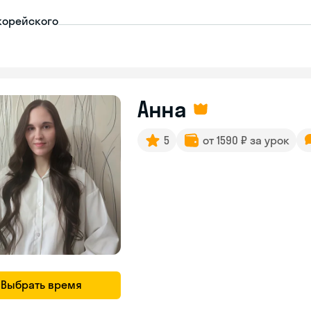
корейского
Анна
5
от 1590 ₽ за урок
Выбрать время