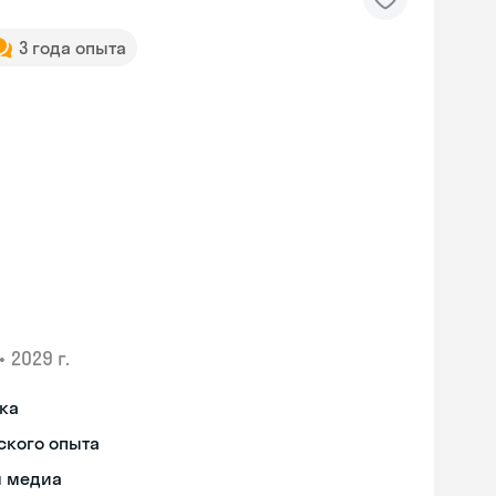
3 года опыта
•
2029 г.
ыка
ского опыта
я медиа