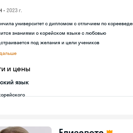
•
2023 г.
Н
ончила университет с дипломом с отличием по кореевед
лится знаниями о корейском языке с любовью
страивается под желания и цели учеников
 дальше
ги и цены
ский язык
корейского
Елизавета