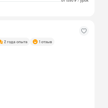
от 1590 ₽ / урок
2 года опыта
1 отзыв
Skyeng Chat
online