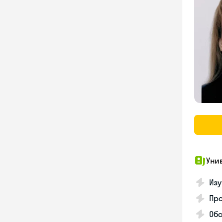
Уни
Изу
Про
Обс