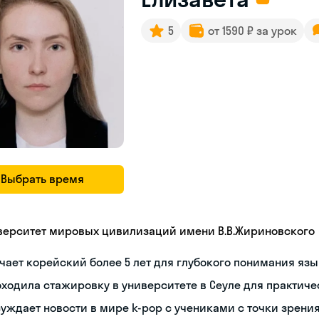
5
от 1590 ₽ за урок
Выбрать время
верситет мировых цивилизаций имени В.В.Жириновского
чает корейский более 5 лет для глубокого понимания яз
ходила стажировку в университете в Сеуле для практиче
уждает новости в мире k-pop с учениками с точки зрени