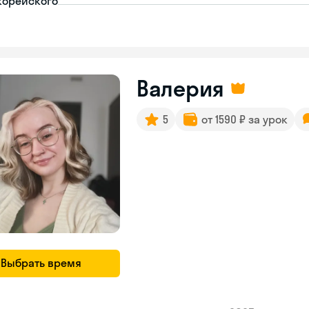
корейского
Валерия
5
от 1590 ₽ за урок
Выбрать время