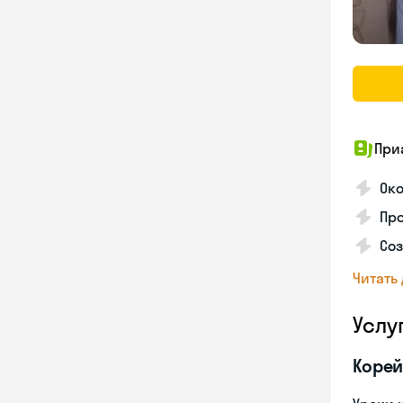
При
Око
Про
Соз
Читать
Услу
Корей