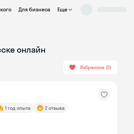
ского
Для бизнеса
Еще
сске онлайн
Избранное
0
1 год опыта
2 отзыва