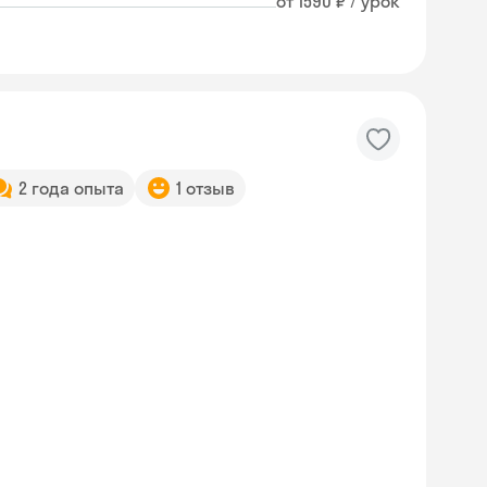
от 1590 ₽ / урок
2 года опыта
1 отзыв
Skyeng Chat
online