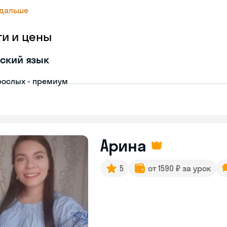
 дальше
ги и цены
ский язык
рослых - премиум
Арина
5
от 1590 ₽ за урок