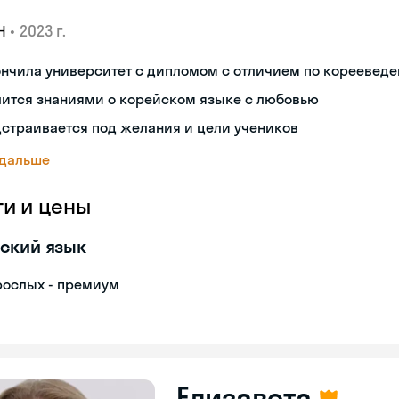
•
2023 г.
Н
ончила университет с дипломом с отличием по кореевед
лится знаниями о корейском языке с любовью
страивается под желания и цели учеников
 дальше
ги и цены
ский язык
рослых - премиум
Елизавета