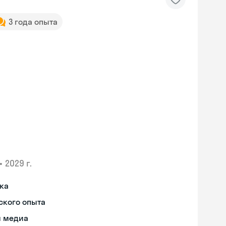
3 года опыта
•
2029 г.
ыка
ского опыта
я медиа