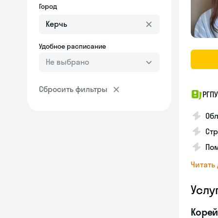
Город
Удобное расписание
Не выбрано
Сбросить фильтры
РГПУ
Обл
Стр
Пом
Читать
Услу
Корей