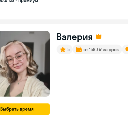
рослых - премиум
Валерия
5
от 1590 ₽ за урок
Выбрать время