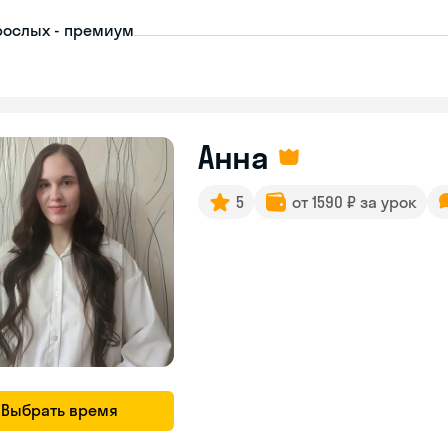
рослых - премиум
Анна
5
от 1590 ₽ за урок
Выбрать время