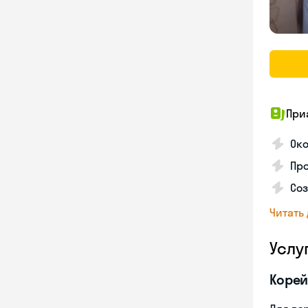
При
Око
Про
Соз
Читать
Услу
Корей