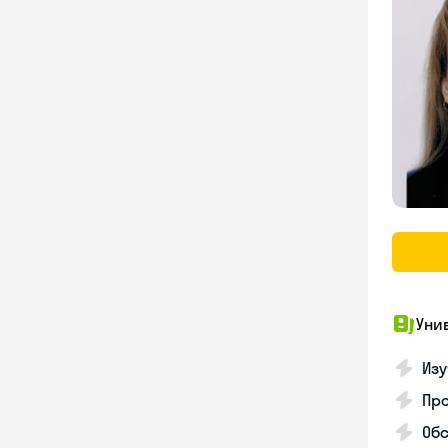
Уни
Изу
Про
Обс