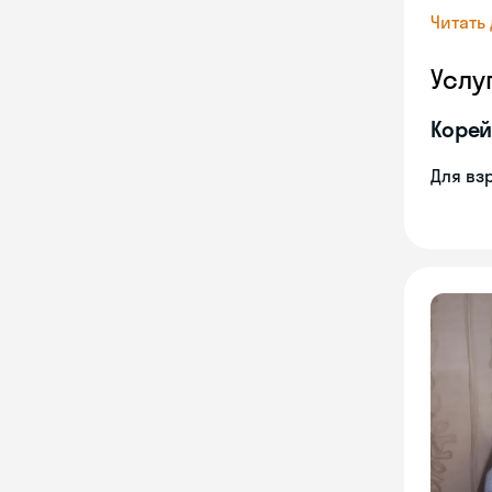
Читать
Услу
Корей
Для вз