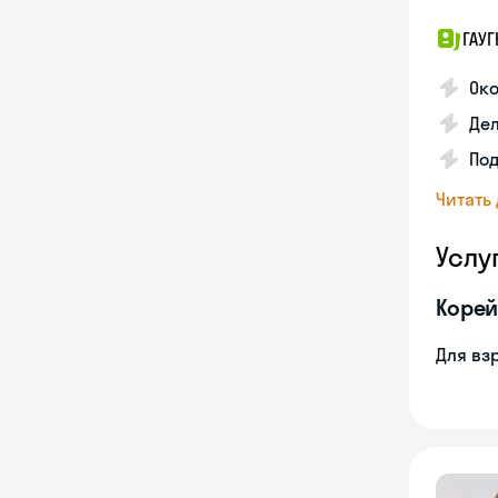
ГАУГ
Ок
Де
Под
Читать
Услу
Корей
Для вз