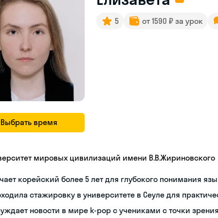
5
от 1590 ₽ за урок
Выбрать время
верситет мировых цивилизаций имени В.В.Жириновского
чает корейский более 5 лет для глубокого понимания яз
ходила стажировку в университете в Сеуле для практиче
уждает новости в мире k-pop с учениками с точки зрени