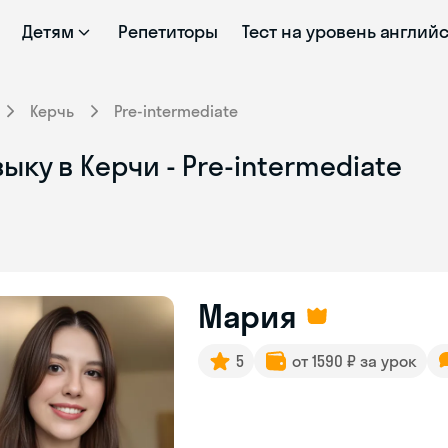
Детям
Репетиторы
Тест на уровень англий
Керчь
Pre-intermediate
ку в Керчи - Pre-intermediate
Мария
5
от 1590 ₽ за урок