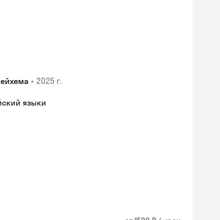
•
2025 г.
лейхема
йский языки