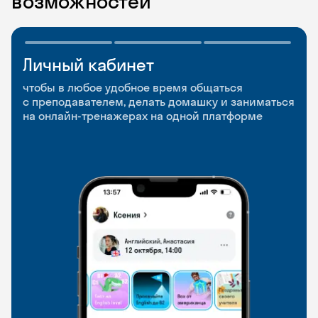
возможностей
Личный кабинет
Мобильное
Разговорные клубы
приложение
и Talks
чтобы в любое удобное время общаться
с преподавателем, делать домашку и заниматься
чтобы заниматься и изучать новые слова где
Групповые занятия для разговорной практики
на онлайн-тренажерах на одной платформе
и когда удобно
и индивидуальные встречи с преподавателями
со всего мира, чтобы общаться на английском
свободно