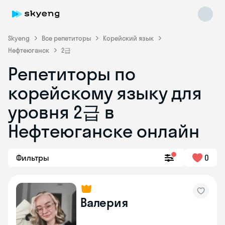
Skyeng
Все репетиторы
Корейский язык
Нефтеюганск
2급
Репетиторы по
корейскому языку для
уровня 2급 в
Skyeng Chat
Нефтеюганске онлайн
online
Фильтры
0
Валерия