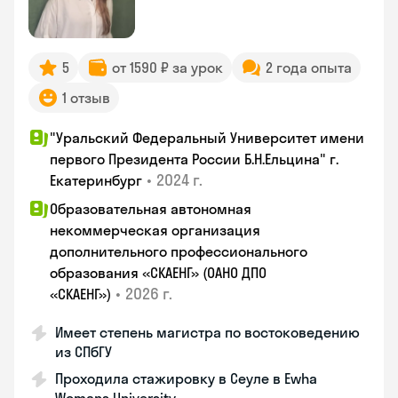
5
от 1590 ₽ за урок
2 года опыта
1 отзыв
"Уральский Федеральный Университет имени
первого Президента России Б.Н.Ельцина" г.
•
2024 г.
Екатеринбург
Образовательная автономная
некоммерческая организация
дополнительного профессионального
образования «СКАЕНГ» (ОАНО ДПО
•
2026 г.
«СКАЕНГ»)
Имеет степень магистра по востоковедению
из СПбГУ
Проходила стажировку в Сеуле в Ewha