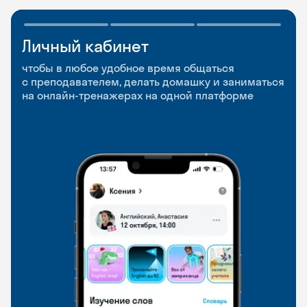
Личный кабинет
Мобильное
Разговорные клубы
приложение
и Talks
чтобы в любое удобное время общаться
с преподавателем, делать домашку и заниматься
чтобы заниматься и изучать новые слова где
Групповые занятия для разговорной практики
на онлайн-тренажерах на одной платформе
и когда удобно
и индивидуальные встречи с преподавателями
со всего мира, чтобы общаться на английском
свободно