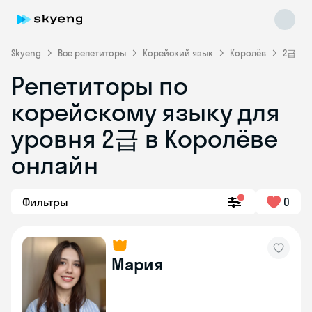
Skyeng
Все репетиторы
Корейский язык
Королёв
2급
Репетиторы по
корейскому языку для
уровня 2급 в Королёве
онлайн
Skyeng Chat
online
Фильтры
0
Мария