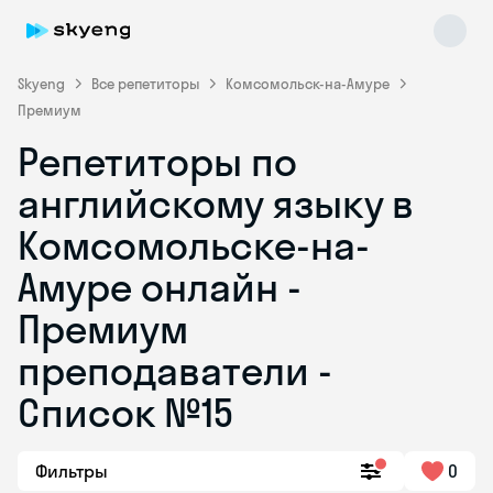
Skyeng
Все репетиторы
Комсомольск-на-Амуре
Премиум
Репетиторы по
английскому языку в
Комсомольске-на-
Амуре онлайн -
Skyeng Chat
online
Премиум
преподаватели -
Список №15
Фильтры
0